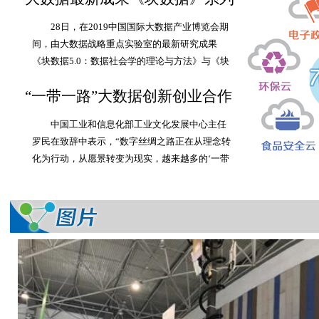
著作英日韩文版在贵阳发布
28日，在2019中国国际大数据产业博览会期
间，由大数据战略重点实验室的最新研究成果
《块数据5.0：数据社会学的理论与方法》与《块
数据2.0：大数据时代的范式革命》英、日、韩文
“一带一路”大数据创新创业合作
版在贵阳同步发布，标志着一个从1.0到5
论坛在贵阳举行
中国工业和信息化部工业文化发展中心主任
罗民在致辞中表示，“数字丝绸之路正在从理念转
化为行动，从愿景转变为现实，越来越多的‘一带
一路’沿线国家开始通过共建数字丝绸之路，在网
络基础设施、网络安全、先进制造