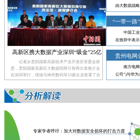
由大数据战略
5.0：数据
数据时代的范
“一带一路
布，标志着一个
中国工业
在致辞中表示
动，从愿景转
高新区携大数据产业深圳“吸金”25亿
国家开始通过
贵州电网
记者从贵阳国家高新技术产业开发区管委会获
网络安全、先
南方电网
悉，贵阳国家高新区大数据招商引智再出发推介会
公司”)与华
在深圳举行，现场与神舟数码等10家企业签署了合
作协议，涉及大数据存储、运用、分析以及装备制
云计算、大数
造、金融、大健康等方面
等领域展开深
专家学者呼吁：加大对数据安全损坏的打击力度