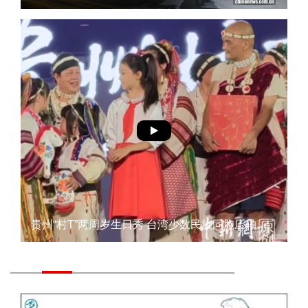
贵州“村T”两周岁生日秀 台湾少数民族同胞压轴入场掌声沸腾23