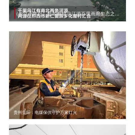
（长江十年行）航拍解锁乌江源百里画廊生态之美23
贵州贵阳：电煤保供守护万家灯火