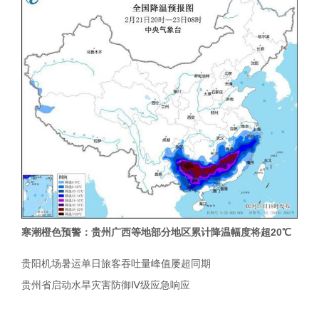
寒潮橙色预警：贵州广西等地部分地区累计降温幅度将超20℃
贵阳机场暑运单日旅客吞吐量峰值屡超同期
贵州省启动水旱灾害防御Ⅳ级应急响应