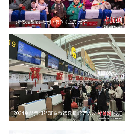
（新春走基层）贵州：复兴号上庆“元宵”
2024南航贵阳航班春节运客超12万人次