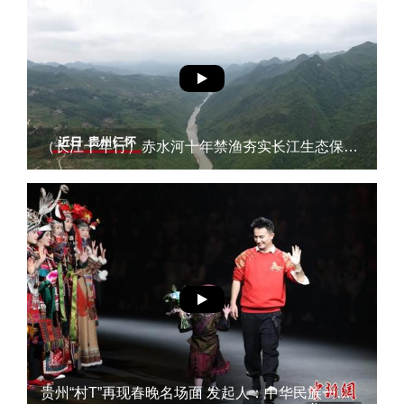
（长江十年行）赤水河十年禁渔夯实长江生态保护根基
贵州“村T”再现春晚名场面 发起人：中华民族一家亲，万水千山也无法阻隔23