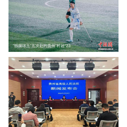
“独腿球王”五次赴约贵州“村超”23