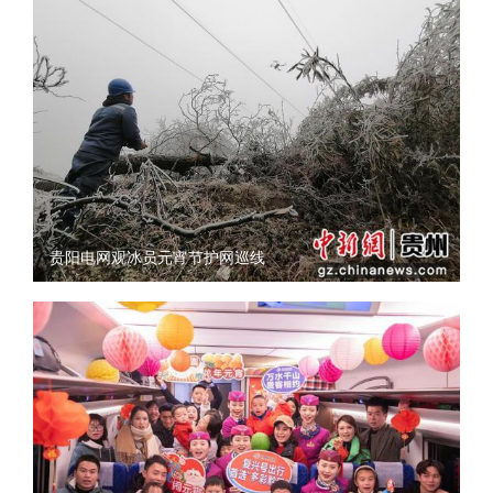
贵阳电网观冰员元宵节护网巡线