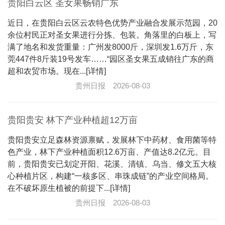
贵阳白云区 圣女果畅销广东
近日，在贵阳白云区云农特色优势产业融合发展示范园，20
余位村民正对圣女果进行分拣、包装。角落里的白板上，写
满了地名和发货重量：广州发8000斤，深圳发1.6万斤，东
莞447件8斤装19号发车……“园区圣女果五成销往广东的商
超和农贸市场。现在...[详情]
贵州日报
2026-08-03
贵阳贵安 林下产业种植超12万亩
贵阳贵安立足森林资源禀赋，发展林下中药材、食用菌等特
色产业，林下产业种植面积12.6万亩、产值达8.2亿元。目
前，贵阳贵安已划定开阳、花溪、清镇、乌当、修文五大核
心种植片区，构建“一核多区、串珠成链”的产业空间格局。
在不破坏原生植被的前提下...[详情]
贵州日报
2026-08-03