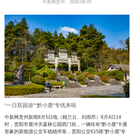
中新网贵州
2026-08-05
“一日双园游”“黔小鹿”专线来啦
中新网贵州新闻8月5日电（顾兰云、刘雨昂）8月4日14
时，贵阳市鹿冲关森林公园西门前，一辆绘有“黔小鹿”卡通
形象的新能源公交车稳稳停靠，贵阳公交615路“黔小鹿”专