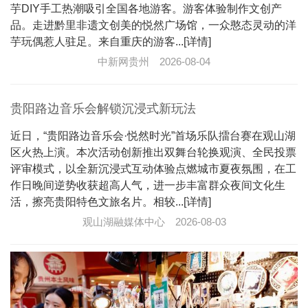
芋DIY手工热潮吸引全国各地游客。游客体验制作文创产
品。走进黔里非遗文创美的悦然广场馆，一众憨态灵动的洋
芋玩偶惹人驻足。来自重庆的游客...[详情]
中新网贵州
2026-08-04
贵阳路边音乐会解锁沉浸式新玩法
近日，“贵阳路边音乐会·悦然时光”首场乐队擂台赛在观山湖
区火热上演。本次活动创新推出双舞台轮换观演、全民投票
评审模式，以全新沉浸式互动体验点燃城市夏夜氛围，在工
作日晚间逆势收获超高人气，进一步丰富群众夜间文化生
活，擦亮贵阳特色文旅名片。相较...[详情]
观山湖融媒体中心
2026-08-03