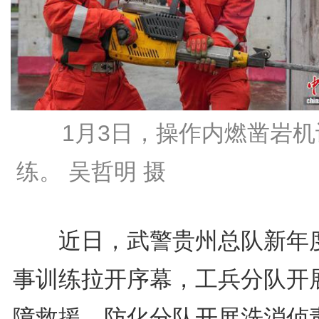
1月3日，操作内燃凿岩机
练。 吴哲明 摄
近日，武警贵州总队新年
事训练拉开序幕，工兵分队开
障救援、防化分队开展洗消侦