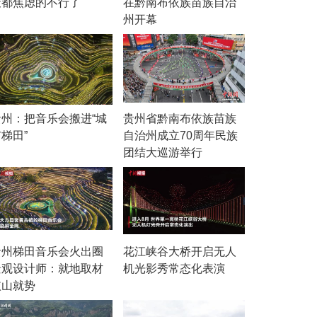
天都焦虑的不行了
在黔南布依族苗族自治
州开幕
贵州：把音乐会搬进“城
贵州省黔南布依族苗族
梯田”
自治州成立70周年民族
团结大巡游举行
贵州梯田音乐会火出圈
花江峡谷大桥开启无人
景观设计师：就地取材
机光影秀常态化表演
依山就势