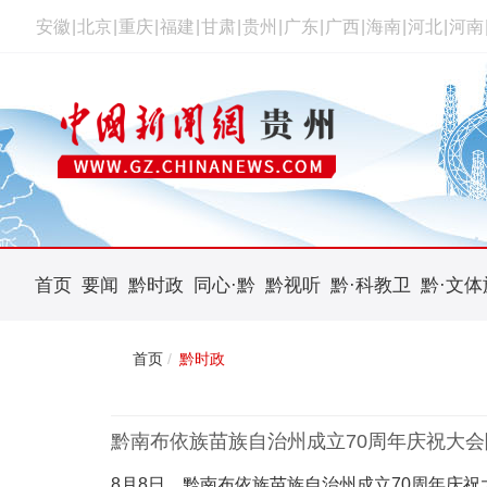
安徽
|
北京
|
重庆
|
福建
|
甘肃
|
贵州
|
广东
|
广西
|
海南
|
河北
|
河南
首页
要闻
黔时政
同心·黔
黔视听
黔·科教卫
黔·文体
首页
黔时政
黔南布依族苗族自治州成立70周年庆祝大
8月8日，黔南布依族苗族自治州成立70周年庆