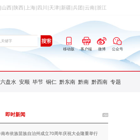
|
山西
|
陕西
|
上海
|
四川
|
天津
|
新疆
|
兵团
|
云南
|
浙江
移动版
客户端
微博
公众号
六盘水
安顺
毕节
铜仁
黔东南
黔南
黔西南
专题
即时新闻
黔南布依族苗族自治州成立70周年庆祝大会隆重举行