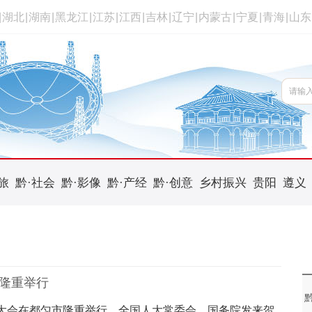
|
湖北
|
湖南
|
黑龙江
|
江苏
|
江西
|
吉林
|
辽宁
|
内蒙古
|
宁夏
|
青海
|
山东
旅
黔·社会
黔·影像
黔·产经
黔·创意
乡村振兴
贵阳
遵义
会隆重举行
祝大会在都匀市隆重举行。全国人大常委会、国务院发来贺