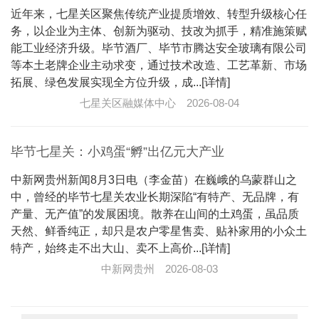
近年来，七星关区聚焦传统产业提质增效、转型升级核心任
务，以企业为主体、创新为驱动、技改为抓手，精准施策赋
能工业经济升级。毕节酒厂、毕节市腾达安全玻璃有限公司
等本土老牌企业主动求变，通过技术改造、工艺革新、市场
拓展、绿色发展实现全方位升级，成...[详情]
七星关区融媒体中心
2026-08-04
毕节七星关：小鸡蛋“孵”出亿元大产业
中新网贵州新闻8月3日电（李金苗）在巍峨的乌蒙群山之
中，曾经的毕节七星关农业长期深陷“有特产、无品牌，有
产量、无产值”的发展困境。散养在山间的土鸡蛋，虽品质
天然、鲜香纯正，却只是农户零星售卖、贴补家用的小众土
特产，始终走不出大山、卖不上高价...[详情]
中新网贵州
2026-08-03