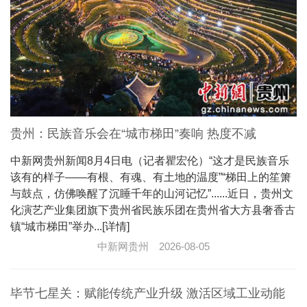
贵州：民族音乐会在“城市梯田”奏响 热度不减
中新网贵州新闻8月4日电（记者瞿宏伦）“这才是民族音乐
该有的样子——有根、有魂、有土地的温度”“梯田上的笙箫
与鼓点，仿佛唤醒了沉睡千年的山河记忆”......近日，贵州文
化演艺产业集团旗下贵州省民族乐团在贵州省大方县奢香古
镇“城市梯田”举办...[详情]
中新网贵州
2026-08-05
毕节七星关：赋能传统产业升级 激活区域工业动能