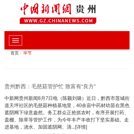
首页
毕节
贵州黔西：毛慈菇管护忙 致富有“良方”
中新网贵州新闻8月7日电（陈颖刘璐）近日，黔西市莲城街
道天坪社区的毛慈菇种植基地里，40余亩中药材幼苗在黑色
遮阴网下绿意盎然。务工群众正抢抓农时，有序开展打药、
盖棚、除草等管护工作，为今年丰产丰收打下坚实基础。走
进基地，浇水、加固遮阴网、清...[详情]