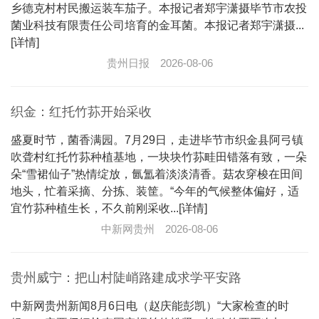
乡德克村村民搬运装车茄子。本报记者郑宇潇摄毕节市农投
菌业科技有限责任公司培育的金耳菌。本报记者郑宇潇摄...
[详情]
贵州日报
2026-08-06
织金：红托竹荪开始采收
盛夏时节，菌香满园。7月29日，走进毕节市织金县阿弓镇
吹聋村红托竹荪种植基地，一块块竹荪畦田错落有致，一朵
朵“雪裙仙子”热情绽放，氤氲着淡淡清香。菇农穿梭在田间
地头，忙着采摘、分拣、装筐。“今年的气候整体偏好，适
宜竹荪种植生长，不久前刚采收...[详情]
中新网贵州
2026-08-06
贵州威宁：把山村陡峭路建成求学平安路
中新网贵州新闻8月6日电（赵庆能彭凯）“大家检查的时