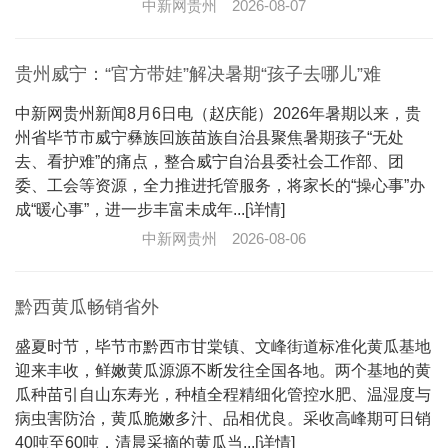
中新网贵州
2026-08-07
贵州威宁：“官方带娃”解决暑期“孩子去哪儿”难
中新网贵州新闻8月6日电（赵庆能）2026年暑期以来，贵
州省毕节市威宁彝族回族苗族自治县聚焦暑期孩子“无处
去、看护难”的痛点，整合威宁自治县委社会工作部、团
委、工会等资源，全力推进托管服务，将家长的“操心事”办
成“暖心事”，进一步丰富未成年...[详情]
中新网贵州
2026-08-06
黔西黄瓜畅销省外
盛夏时节，毕节市黔西市甘棠镇、文峰街道标准化黄瓜基地
迎来丰收，鲜嫩黄瓜源源不断发往全国各地。两个基地的黄
瓜种苗引自山东寿光，种植全程精细化管控水肥、温湿度与
病虫害防治，黄瓜脆嫩多汁、品相优良。采收高峰期可日销
40吨至60吨，清晨采摘的黄瓜当...[详情]