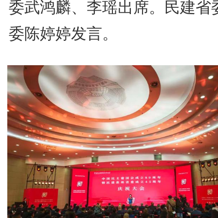
委武鸿麟、李瑶出席。民建省
委陈婷婷发言。