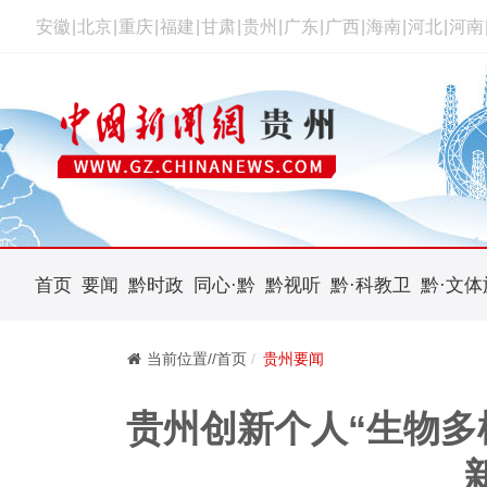
安徽
|
北京
|
重庆
|
福建
|
甘肃
|
贵州
|
广东
|
广西
|
海南
|
河北
|
河南
首页
要闻
黔时政
同心·黔
黔视听
黔·科教卫
黔·文体
当前位置//首页
贵州要闻
贵州创新个人“生物多样