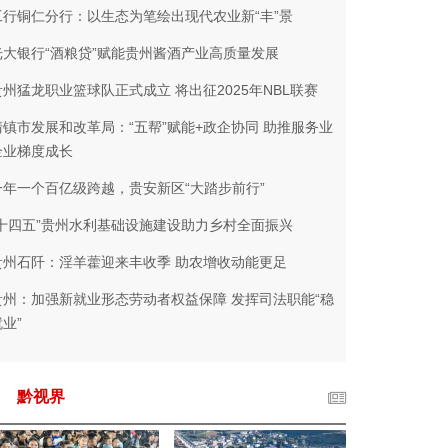
工行铜仁分行：以生态为笔绘出现代农业新“丰”景
光大银行“酒粮贷”赋能贵州酱酒产业高质量发展
贵州猛龙职业篮球队正式成立 将出征2025年NBL联赛
清镇市发展和改革局：“五帮”赋能+政企协同 助推服务业
企业梯度成长
一年一个百亿级跨越，贵安新区“大踏步前行”
“十四五”贵州水利基础设施建设助力乡村全面振兴
贵州石阡：淫羊藿迎来丰收季 助农增收动能更足
贵州：加强新就业形态劳动者权益保障 发挥司法职能“稳
业”
黔视界