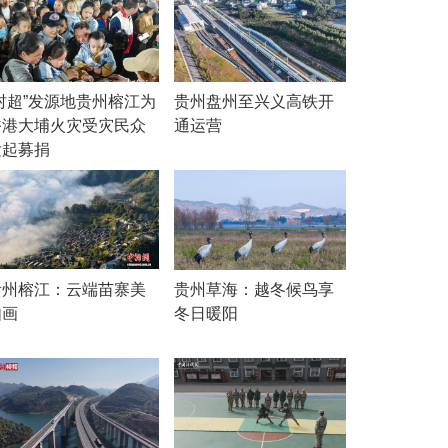
“村超”发源地贵州榕江为
贵州盘州至兴义高铁开
香港大埔火灾受灾民众
通运营
发起募捐
贵州榕江：云端苗寨美
贵州草海：越冬候鸟享
如画
冬日暖阳