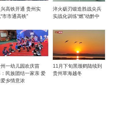
盘兴高铁开通 贵州实
淬火砺刃锻造胜战尖兵
“市市通高铁”
实战化训练“燃”动黔中
贵州一幼儿园欢庆苗
11月下旬黑颈鹤陆续到
年：民族团结一家亲 爱
贵州草海越冬
国爱乡情意浓