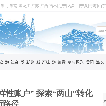
|
湖北
|
湖南
|
黑龙江
|
江苏
|
江西
|
吉林
|
辽宁
|
内蒙古
|
宁夏
|
青海
|
山东
旅
黔·社会
黔·影像
黔·产经
黔·创意
乡村振兴
贵阳
遵义
性账户” 探索“两山”转化
新路径