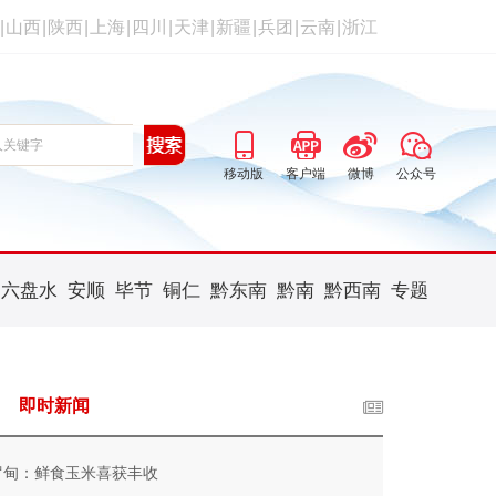
|
山西
|
陕西
|
上海
|
四川
|
天津
|
新疆
|
兵团
|
云南
|
浙江
移动版
客户端
微博
公众号
六盘水
安顺
毕节
铜仁
黔东南
黔南
黔西南
专题
即时新闻
罗甸：鲜食玉米喜获丰收