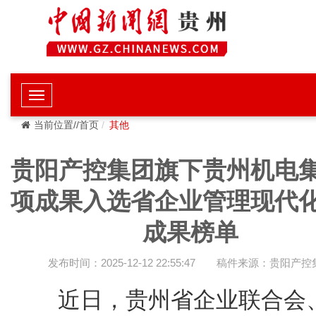
当前位置//首页
其他
贵阳产控集团旗下贵州机电
项成果入选省企业管理现代
成果榜单
发布时间：2025-12-12 22:55:47
稿件来源：贵阳产控
近日，贵州省企业联合会