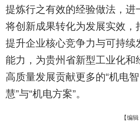
提炼行之有效的经验做法，进
将创新成果转化为发展实效，
提升企业核心竞争力与可持续
能力，为贵州省新型工业化和
高质量发展贡献更多的“机电智
慧”与“机电方案”。
【编辑