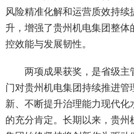
风险精准化解和运营质效持续
升，增强了贵州机电集团整体
控效能与发展韧性。
两项成果获奖，是省级主
门对贵州机电集团持续推进管
新、不断提升治理能力现代化
的充分肯定。长期以来，贵州