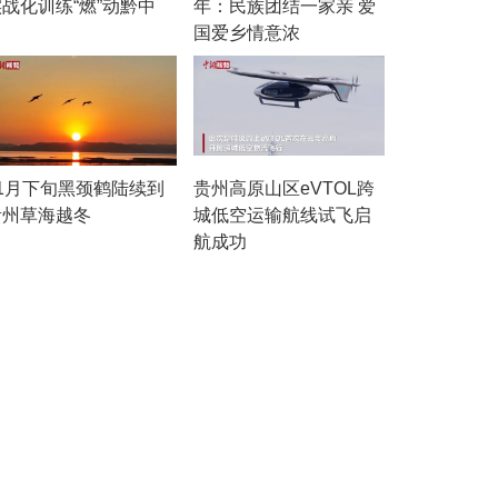
战化训练“燃”动黔中
年：民族团结一家亲 爱
国爱乡情意浓
11月下旬黑颈鹤陆续到
贵州高原山区eVTOL跨
贵州草海越冬
城低空运输航线试飞启
航成功