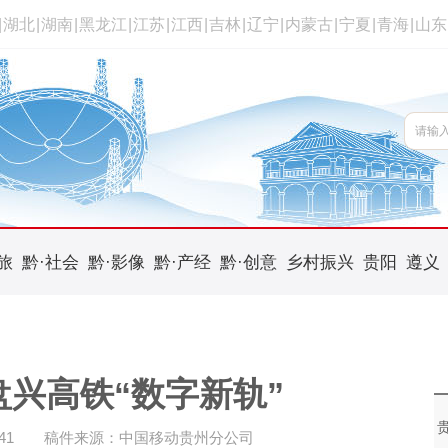
|
湖北
|
湖南
|
黑龙江
|
江苏
|
江西
|
吉林
|
辽宁
|
内蒙古
|
宁夏
|
青海
|
山东
旅
黔·社会
黔·影像
黔·产经
黔·创意
乡村振兴
贵阳
遵义
兴高铁“数字新轨”
41
稿件来源：中国移动贵州分公司