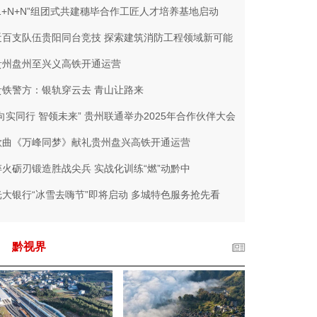
“1+N+N”组团式共建穗毕合作工匠人才培养基地启动
近百支队伍贵阳同台竞技 探索建筑消防工程领域新可能
贵州盘州至兴义高铁开通运营
贵铁警方：银轨穿云去 青山让路来
“向实同行 智领未来” 贵州联通举办2025年合作伙伴大会
歌曲《万峰同梦》献礼贵州盘兴高铁开通运营
淬火砺刃锻造胜战尖兵 实战化训练“燃”动黔中
光大银行“冰雪去嗨节”即将启动 多城特色服务抢先看
黔视界