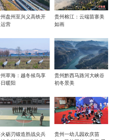
贵州盘州至兴义高铁开
贵州榕江：云端苗寨美
通运营
如画
贵州草海：越冬候鸟享
贵州黔西马路河大峡谷
冬日暖阳
初冬景美
淬火砺刃锻造胜战尖兵
贵州一幼儿园欢庆苗