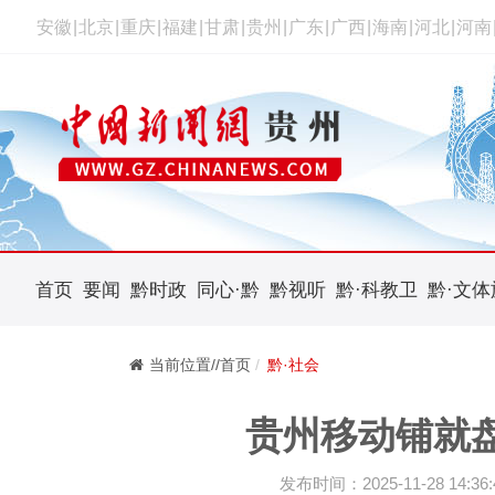
安徽
|
北京
|
重庆
|
福建
|
甘肃
|
贵州
|
广东
|
广西
|
海南
|
河北
|
河南
首页
要闻
黔时政
同心·黔
黔视听
黔·科教卫
黔·文体
当前位置//首页
黔·社会
贵州移动铺就盘
发布时间：2025-11-28 14:36: