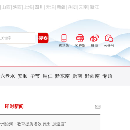
|
山西
|
陕西
|
上海
|
四川
|
天津
|
新疆
|
兵团
|
云南
|
浙江
移动版
客户端
微博
公众号
六盘水
安顺
毕节
铜仁
黔东南
黔南
黔西南
专题
即时新闻
贵州沿河：教育提质增效 跑出“加速度”