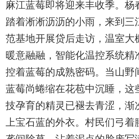
麻江蓝莓即将迎来丰收季。杨
踏着淅淅沥沥的小雨，来到三
范基地开展贷后走访，温室大
暖意融融，智能化温控系统精
控着蓝莓的成熟密码。当山野
蓝莓尚蜷缩在花苞中沉睡，这
技孕育的精灵已褪去青涩，渐
上宝石蓝的外衣。村民们弓着
垄间除草，沾着泥点的脸庞写