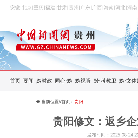
安徽
|
北京
|
重庆
|
福建
|
甘肃
|
贵州
|
广东
|
广西
|
海南
|
河北
|
河南
首页
要闻
黔时政
同心·黔
黔视听
黔·科教卫
黔·文体
当前位置//首页
贵阳
贵阳修文：返乡企
发布时间：2025-08-24 20: