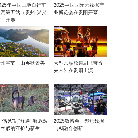
025年中国山地自行车
2025中国国际大数据产
联赛第五站（贵州·兴义
业博览会在贵阳开幕
站）开赛
贵州毕节：山乡秋景美
大型民族歌舞剧《奢香
夫人》在贵阳上演
“偶见”到“群遇” 濒危黔
2025数博会：聚焦数据
金丝猴的守护与新生
与AI融合创新