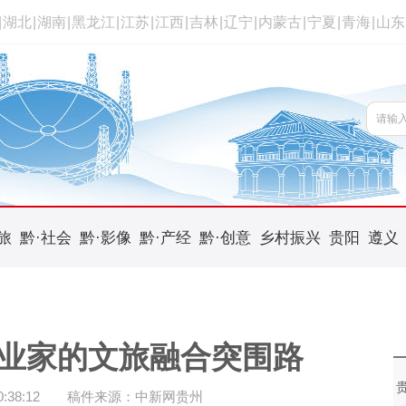
|
湖北
|
湖南
|
黑龙江
|
江苏
|
江西
|
吉林
|
辽宁
|
内蒙古
|
宁夏
|
青海
|
山东
旅
黔·社会
黔·影像
黔·产经
黔·创意
乡村振兴
贵阳
遵义
业家的文旅融合突围路
38:12
稿件来源：中新网贵州