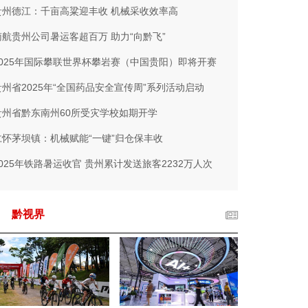
贵州德江：千亩高粱迎丰收 机械采收效率高
南航贵州公司暑运客超百万 助力“向黔飞”
2025年国际攀联世界杯攀岩赛（中国贵阳）即将开赛
贵州省2025年“全国药品安全宣传周”系列活动启动
贵州省黔东南州60所受灾学校如期开学
仁怀茅坝镇：机械赋能“一键”归仓保丰收
2025年铁路暑运收官 贵州累计发送旅客2232万人次
黔视界