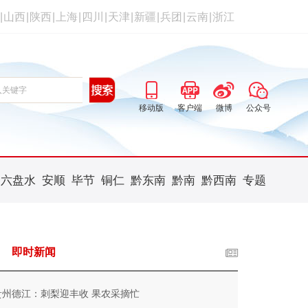
|
山西
|
陕西
|
上海
|
四川
|
天津
|
新疆
|
兵团
|
云南
|
浙江
移动版
客户端
微博
公众号
六盘水
安顺
毕节
铜仁
黔东南
黔南
黔西南
专题
即时新闻
贵州德江：刺梨迎丰收 果农采摘忙