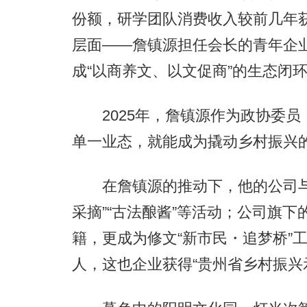
份额，研学团队消费收入较前几年
层面——詹镇源担任会长的青年企
成“以商养文、以文促商”的生态闭
2025年，詹镇源作为政协委员，
单一业态，就能成为撬动乡村振兴的
在詹镇源的推动下，他的公司与
采摘”“古法酿酱”等活动；公司旗下
籍，更成为修文“新市民・追梦桥”
人，这也企业获得“贵州省乡村振兴