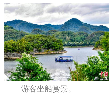
游客坐船赏景。