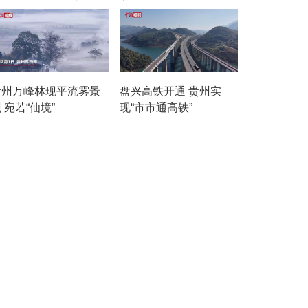
贵州万峰林现平流雾景
盘兴高铁开通 贵州实
 宛若“仙境”
现“市市通高铁”