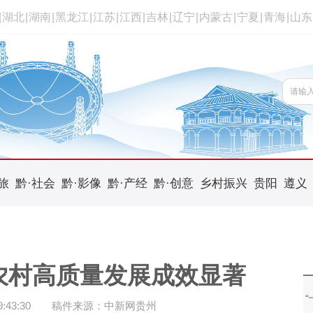
|
湖北
|
湖南
|
黑龙江
|
江苏
|
江西
|
吉林
|
辽宁
|
内蒙古
|
宁夏
|
青海
|
山东
旅
黔·社会
黔·影像
黔·产经
黔·创意
乡村振兴
贵阳
遵义
农村高质量发展成效显著
43:30
稿件来源：中新网贵州