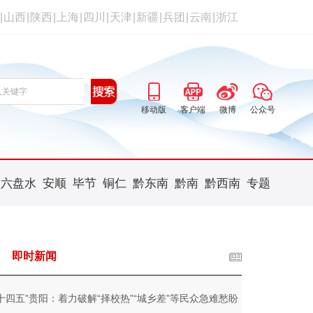
|
山西
|
陕西
|
上海
|
四川
|
天津
|
新疆
|
兵团
|
云南
|
浙江
移动版
客户端
微博
公众号
六盘水
安顺
毕节
铜仁
黔东南
黔南
黔西南
专题
即时新闻
“十四五”贵阳：着力破解“择校热”“城乡差”等民众急难愁盼