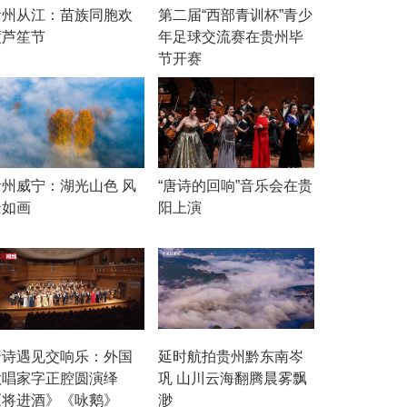
贵州从江：苗族同胞欢
第二届“西部青训杯”青少
度芦笙节
年足球交流赛在贵州毕
节开赛
贵州威宁：湖光山色 风
“唐诗的回响”音乐会在贵
景如画
阳上演
唐诗遇见交响乐：外国
延时航拍贵州黔东南岑
歌唱家字正腔圆演绎
巩 山川云海翻腾晨雾飘
《将进酒》《咏鹅》
渺