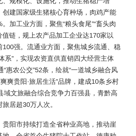
化、规模化、设施化，推动生猪稳产增
，创建国家级生猪核心育种场，肉鸡产能
。加工业方面，聚焦“粮头食尾”“畜头肉
价值链，规上农产品加工企业达170家以
100强。流通业方面，聚焦城乡流通、稳
体系”，实现农资直供直销四大经营主体
通“惠农公交”52条，绘就“一道城乡融合风
爽爽贵阳·旅居生活”品牌，建成10条乡村
国县域文旅融合综合竞争力百强县，青黔高
旅居超30万人次。
贵阳市持续打造全省种业高地，推动崖
基地、全省首个生猪院士工作站、德康种