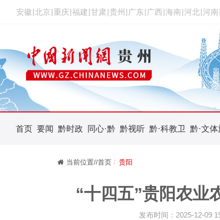
安徽
|
北京
|
重庆
|
福建
|
甘肃
|
贵州
|
广东
|
广西
|
海南
|
河北
|
河南
首页
要闻
黔时政
同心·黔
黔视听
黔·科教卫
黔·文体
当前位置//首页
贵阳
“十四五”贵阳农业
发布时间：2025-12-09 19: