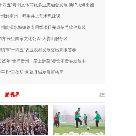
“十四五”贵阳文体商旅多业态融合发展 新IP火爆出圈
贵州黔南州：师生共上艺术思政课
贵州能源水城铁路专用线项目完成信号软件换装
探访“长征国家文化公园·大娄山服务区”
清镇市“十四五”农业农村发展交出亮眼答卷
2025年“食尚贵州・爱上黔菜”餐饮消费券发放中
黎平县“三创新”构筑县域发展新格局
黔视界