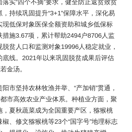
落实“四个不摘”要求，健全防止返贫致贫
，持续巩固提升“3+1”保障水平，深化易
实现低保对象医保全额资助和城乡低保标
3.67项，累计帮助2494户8706人监
脱贫人口和监测对象19996人稳定就业，
底线。2021年以来巩固脱贫成果后评估
固若金汤。
市坚持农林牧渔并举、“产加销”贯通，
地都市高效农业产业体系。种植业方面，聚
施，夏秋蔬菜成为全国重要产区，猕猴桃
椒、修文猕猴桃等23个“国字号”地理标志