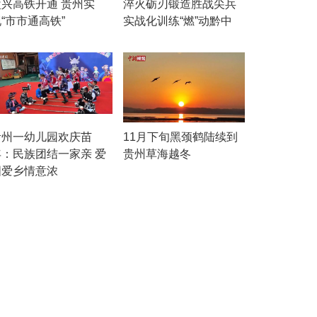
盘兴高铁开通 贵州实
淬火砺刃锻造胜战尖兵
“市市通高铁”
实战化训练“燃”动黔中
贵州一幼儿园欢庆苗
11月下旬黑颈鹤陆续到
年：民族团结一家亲 爱
贵州草海越冬
国爱乡情意浓