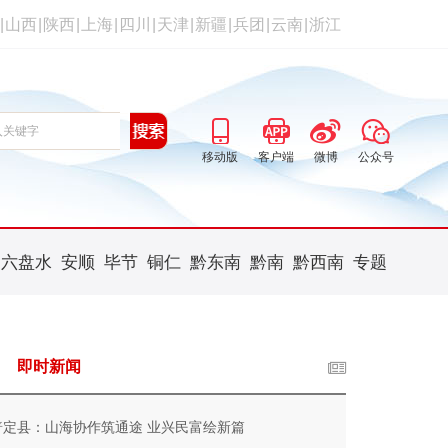
|
山西
|
陕西
|
上海
|
四川
|
天津
|
新疆
|
兵团
|
云南
|
浙江
移动版
客户端
微博
公众号
六盘水
安顺
毕节
铜仁
黔东南
黔南
黔西南
专题
即时新闻
普定县：山海协作筑通途 业兴民富绘新篇