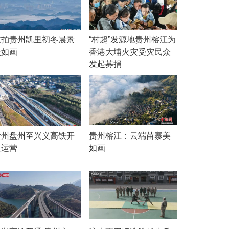
航拍贵州凯里初冬晨景
“村超”发源地贵州榕江为
美如画
香港大埔火灾受灾民众
发起募捐
贵州盘州至兴义高铁开
贵州榕江：云端苗寨美
通运营
如画