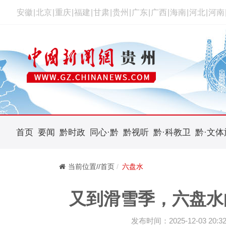
安徽
|
北京
|
重庆
|
福建
|
甘肃
|
贵州
|
广东
|
广西
|
海南
|
河北
|
河南
首页
要闻
黔时政
同心·黔
黔视听
黔·科教卫
黔·文体
当前位置//首页
六盘水
又到滑雪季，六盘水
发布时间：2025-12-03 20:32