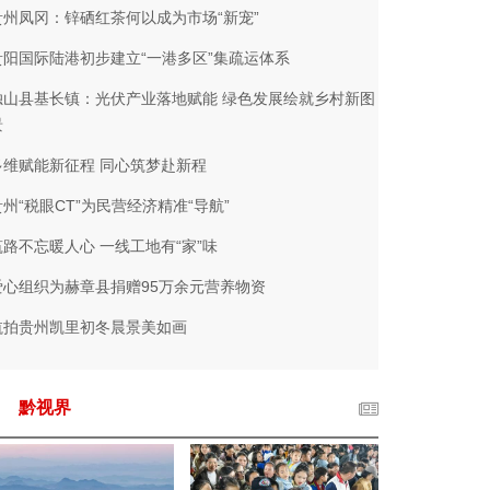
贵州凤冈：锌硒红茶何以成为市场“新宠”
贵阳国际陆港初步建立“一港多区”集疏运体系
独山县基长镇：光伏产业落地赋能 绿色发展绘就乡村新图
景
多维赋能新征程 同心筑梦赴新程
贵州“税眼CT”为民营经济精准“导航”
筑路不忘暖人心 一线工地有“家”味
爱心组织为赫章县捐赠95万余元营养物资
航拍贵州凯里初冬晨景美如画
黔视界