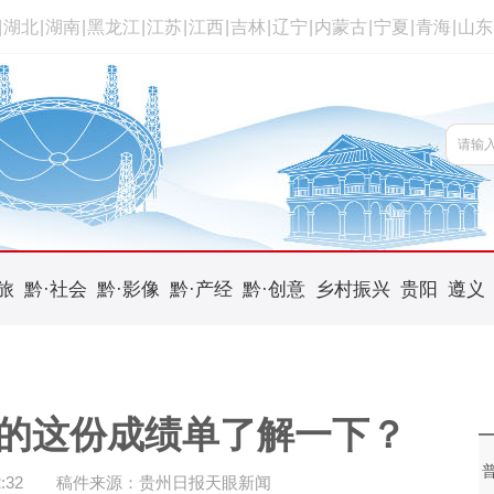
|
湖北
|
湖南
|
黑龙江
|
江苏
|
江西
|
吉林
|
辽宁
|
内蒙古
|
宁夏
|
青海
|
山东
旅
黔·社会
黔·影像
黔·产经
黔·创意
乡村振兴
贵阳
遵义
的这份成绩单了解一下？
:32
稿件来源：贵州日报天眼新闻