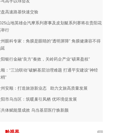
乒乓高手以球会友
安盘高速路基快速交验
2025山地英雄会汽摩系列赛事及皮划艇系列赛将在贵阳花
溪举行
贵州眼科专家：角膜是眼睛的“透明屏障” 角膜健康容不得
拖延
贵阳银行金融“良方”奏效，关岭药企产业“硕果盈枝”
长顺：“三治联动”破解基层治理难题 打通平安建设“神经
梢”
贵州安顺：打造旅游新业态 助力文旅高质量发展
贵阳市乌当区：筑暖巢引凤栖 优环境促发展
医共体赋能显成效 乌当基层医疗焕新颜
黔视界