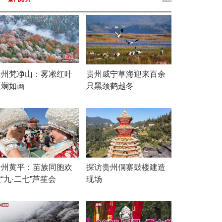
贵州梵净山：雾凇红叶
贵州威宁草海迎来百余
斑斓如画
只黑颈鹤越冬
贵州黄平：苗族同胞欢
探访贵州侗寨鼓楼建造
“九·二七”芦笙会
现场