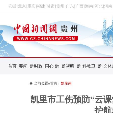
安徽
|
北京
|
重庆
|
福建
|
甘肃
|
贵州
|
广东
|
广西
|
海南
|
河北
|
河南
首页
要闻
黔时政
同心·黔
黔视听
黔·科教卫
黔·文体
当前位置//首页
黔东南
凯里市工伤预防“云课
护航