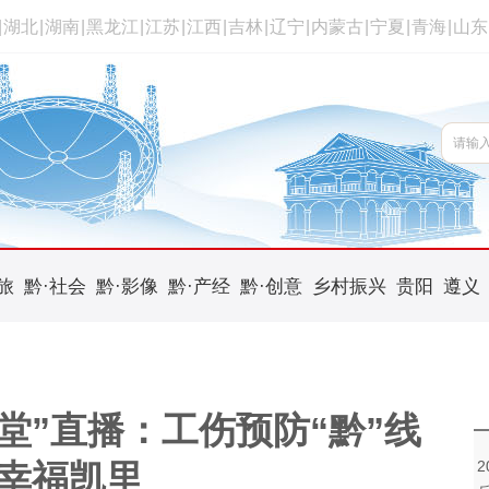
|
湖北
|
湖南
|
黑龙江
|
江苏
|
江西
|
吉林
|
辽宁
|
内蒙古
|
宁夏
|
青海
|
山东
旅
黔·社会
黔·影像
黔·产经
黔·创意
乡村振兴
贵阳
遵义
堂”直播：工伤预防“黔”线
幸福凯里