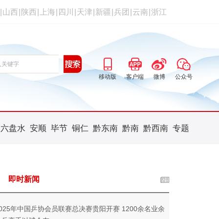
|
山西
|
陕西
|
上海
|
四川
|
天津
|
新疆
|
兵团
|
云南
|
浙江
移动版
客户端
微博
公众号
六盘水
安顺
毕节
铜仁
黔东南
黔南
黔西南
专题
即时新闻
2025年中国乒协会员联赛总决赛贵阳开赛 1200余名业余