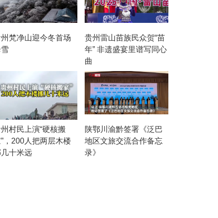
贵州梵净山迎今冬首场
贵州雷山苗族民众贺“苗
降雪
年” 非遗盛宴里谱写同心
曲
贵州村民上演“硬核搬
陕鄂川渝黔签署《泛巴
”，200人把两层木楼
地区文旅交流合作备忘
挪几十米远
录》