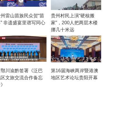
贵州雷山苗族民众贺“苗
贵州村民上演“硬核搬
年” 非遗盛宴里谱写同心
家”，200人把两层木楼
曲
挪几十米远
陕鄂川渝黔签署《泛巴
第16届海峡两岸暨港澳
地区文旅交流合作备忘
地区艺术论坛贵阳开幕
录》