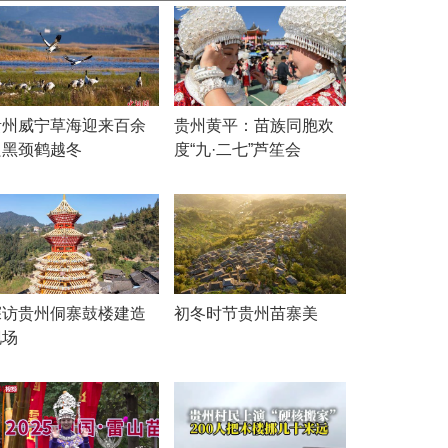
贵州威宁草海迎来百余
贵州黄平：苗族同胞欢
只黑颈鹤越冬
度“九·二七”芦笙会
探访贵州侗寨鼓楼建造
初冬时节贵州苗寨美
现场