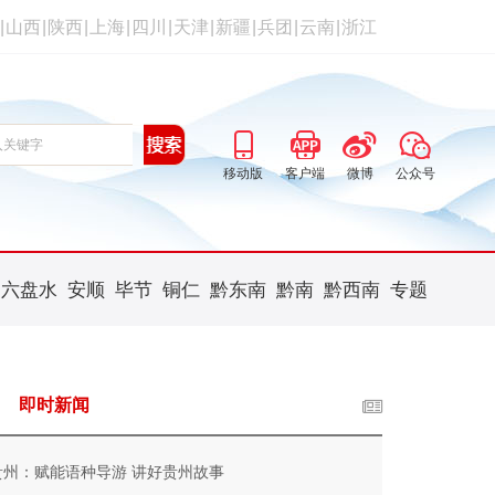
|
山西
|
陕西
|
上海
|
四川
|
天津
|
新疆
|
兵团
|
云南
|
浙江
移动版
客户端
微博
公众号
六盘水
安顺
毕节
铜仁
黔东南
黔南
黔西南
专题
即时新闻
贵州：赋能语种导游 讲好贵州故事