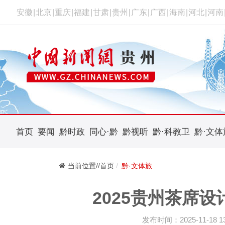
安徽
|
北京
|
重庆
|
福建
|
甘肃
|
贵州
|
广东
|
广西
|
海南
|
河北
|
河南
首页
要闻
黔时政
同心·黔
黔视听
黔·科教卫
黔·文体
当前位置//首页
黔·文体旅
2025贵州茶席
发布时间：2025-11-18 13: