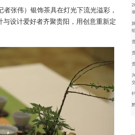
记者张伟）银饰茶具在灯光下流光溢彩，
叶与设计爱好者齐聚贵阳，用创意重新定