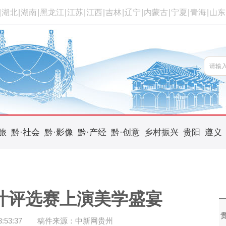
|
湖北
|
湖南
|
黑龙江
|
江苏
|
江西
|
吉林
|
辽宁
|
内蒙古
|
宁夏
|
青海
|
山东
旅
黔·社会
黔·影像
黔·产经
黔·创意
乡村振兴
贵阳
遵义
设计评选赛上演美学盛宴
53:37
稿件来源：中新网贵州