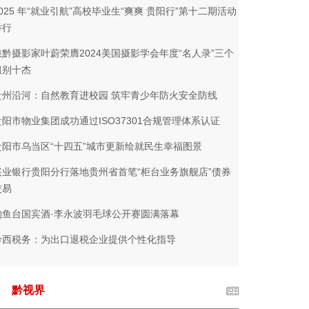
2025 年“就业引航”高校毕业生“爽爽 贵阳行”第十二期活动
举行
旅黔摄影家叶蔚荣膺2024美国摄影学会年度“名人录”三个
组别十杰
贵州沿河：自然教育进校园 筑牢青少年防火安全防线
贵阳市物业集团成功通过ISO37301合规管理体系认证
贵阳市乌当区“十四五”城市更新绘就民生幸福图景
兴业银行贵阳分行落地贵州省首笔“柜台业务旗舰店”债券
交易
钓鱼台国宾酒·李永波羽毛球公开赛圆满落幕
黔西税务：为出口退税企业提供个性化指导
黔视界