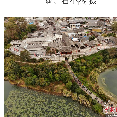
隅。石小杰 摄