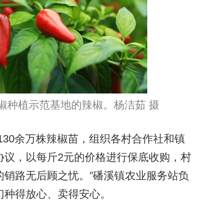
种植示范基地的辣椒。杨洁茹 摄
30余万株辣椒苗，组织各村合作社和镇
协议，以每斤2元的价格进行保底收购，村
的销路无后顾之忧。”磻溪镇农业服务站负
们种得放心、卖得安心。