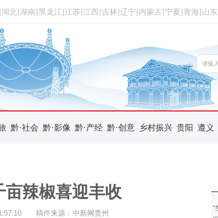
|
湖北
|
湖南
|
黑龙江
|
江苏
|
江西
|
吉林
|
辽宁
|
内蒙古
|
宁夏
|
青海
|
山东
旅
黔·社会
黔·影像
黔·产经
黔·创意
乡村振兴
贵阳
遵义
千亩辣椒喜迎丰收
57:10
稿件来源：中新网贵州