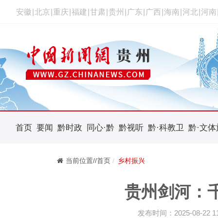
安徽
|
北京
|
重庆
|
福建
|
甘肃
|
贵州
|
广东
|
广西
|
海南
|
河北
|
河南
首页
要闻
黔时政
同心·黔
黔视听
黔·科教卫
黔·文体
当前位置//首页
乡村振兴
贵州剑河：
发布时间：2025-08-22 11: