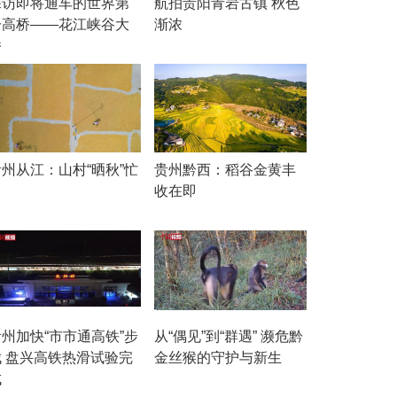
探访即将通车的世界第
航拍贵阳青岩古镇 秋色
一高桥——花江峡谷大
渐浓
桥
贵州从江：山村“晒秋”忙
贵州黔西：稻谷金黄丰
收在即
贵州加快“市市通高铁”步
从“偶见”到“群遇” 濒危黔
伐 盘兴高铁热滑试验完
金丝猴的守护与新生
成