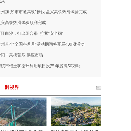
振兴
贵州加快“市市通高铁”步伐 盘兴高铁热滑试验完成
盘兴高铁热滑试验顺利完成
石阡白沙：打出组合拳 拧紧“安全阀”
贵州首个“全国科普月”活动期间将开展439项活动
贵阳：采摘苦瓜 供应市场
清镇市铝土矿循环利用项目投产 年脱硫50万吨
黔视界