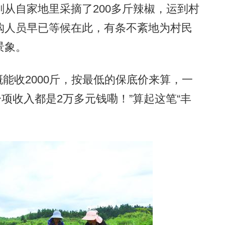
自家地里采摘了200多斤辣椒，运到村
购人员早已等候在此，有条不紊地为村民
景象。
收2000斤，按最低的保底价来算，一
一项收入都是2万多元钱嘞！”算起这笔“丰