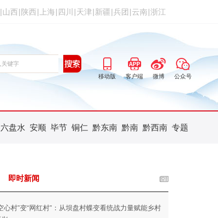
|
山西
|
陕西
|
上海
|
四川
|
天津
|
新疆
|
兵团
|
云南
|
浙江
移动版
客户端
微博
公众号
六盘水
安顺
毕节
铜仁
黔东南
黔南
黔西南
专题
即时新闻
“空心村”变“网红村”：从坝盘村蝶变看统战力量赋能乡村