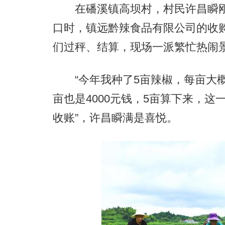
在磻溪镇高坝村，村民许昌瞬刚从
口时，镇远黔辣食品有限公司的收
们过秤、结算，现场一派繁忙热闹
“今年我种了5亩辣椒，每亩大概能
亩也是4000元钱，5亩算下来，这
收账”，许昌瞬满是喜悦。