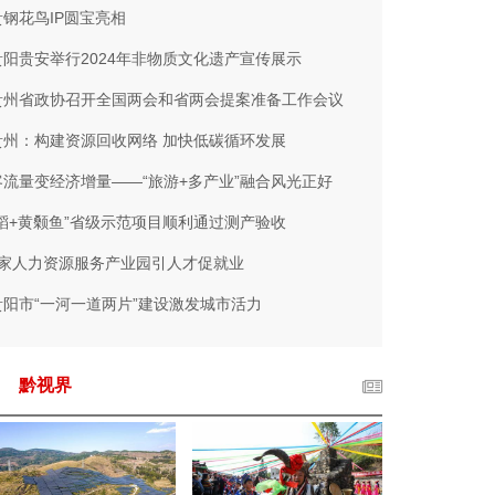
贵钢花鸟IP圆宝亮相
贵阳贵安举行2024年非物质文化遗产宣传展示
贵州省政协召开全国两会和省两会提案准备工作会议
贵州：构建资源回收网络 加快低碳循环发展
客流量变经济增量——“旅游+多产业”融合风光正好
“稻+黄颡鱼”省级示范项目顺利通过测产验收
8家人力资源服务产业园引人才促就业
贵阳市“一河一道两片”建设激发城市活力
黔视界