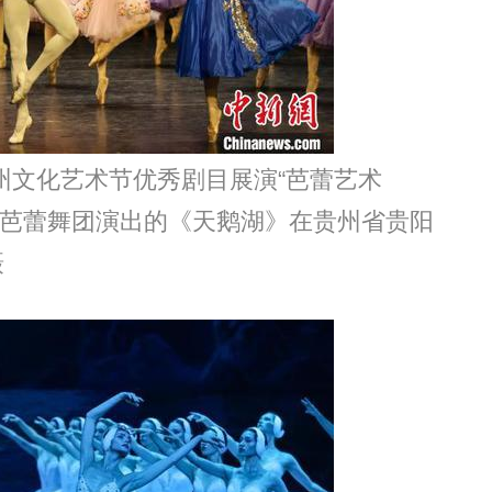
州文化艺术节优秀剧目展演“芭蕾艺术
典芭蕾舞团演出的《天鹅湖》在贵州省贵阳
摄