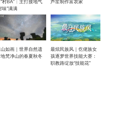
“村BA”：主打接地气
芦笙制作富农家
村味”满满
江山如画｜世界自然遗
最炫民族风｜仡佬族女
产地梵净山的春夏秋冬
孩逐梦世界技能大赛：
职教路绽放“技能花”