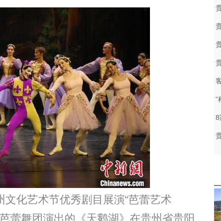
州文化艺术节优秀剧目展演“芭蕾艺术
典芭蕾舞团演出的《天鹅湖》在贵州省贵阳