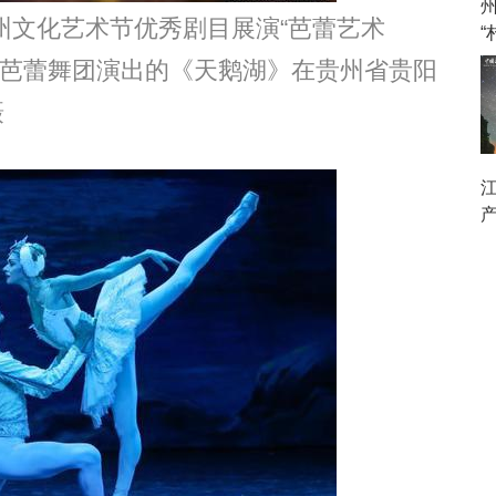
州
州文化艺术节优秀剧目展演“芭蕾艺术
“
典芭蕾舞团演出的《天鹅湖》在贵州省贵阳
摄