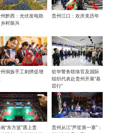
贵州黔西：光伏发电助
贵州江口：欢庆羌历年
力乡村振兴
贵州侗族手工刺绣促增
驻华警务联络官及国际
收
组织代表赴贵州开展“基
层行”
南“东方篮”遇上贵
贵州从江“芦笙第一寨”：