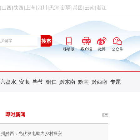
|
山西
|
陕西
|
上海
|
四川
|
天津
|
新疆
|
兵团
|
云南
|
浙江
移动版
客户端
微博
公众号
六盘水
安顺
毕节
铜仁
黔东南
黔南
黔西南
专题
即时新闻
贵州黔西：光伏发电助力乡村振兴