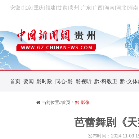
安徽
|
北京
|
重庆
|
福建
|
甘肃
|
贵州
|
广东
|
广西
|
海南
|
河北
|
河南
首页
要闻
黔时政
同心·黔
黔视听
黔·科教卫
黔·文体
当前位置//首页
黔·影像
芭蕾舞剧《天
发布时间：2024-11-03 15: