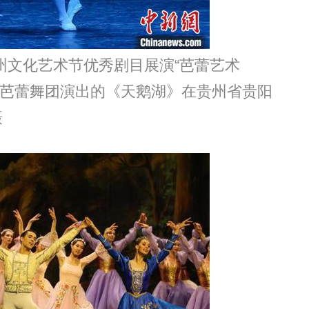
州文化艺术节优秀剧目展演“芭蕾艺术
典芭蕾舞团演出的《天鹅湖》在贵州省贵阳
摄