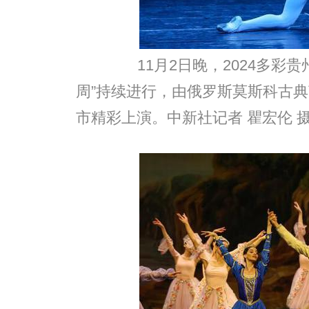
11月2日晚，2024多彩贵
周”持续进行，由俄罗斯莫斯科古
市精彩上演。中新社记者 瞿宏伦 