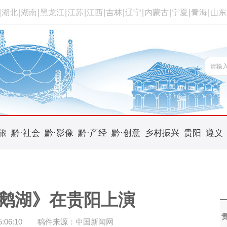
|
湖北
|
湖南
|
黑龙江
|
江苏
|
江西
|
吉林
|
辽宁
|
内蒙古
|
宁夏
|
青海
|
山东
旅
黔·社会
黔·影像
黔·产经
黔·创意
乡村振兴
贵阳
遵义
鹅湖》在贵阳上演
06:10
稿件来源：中国新闻网