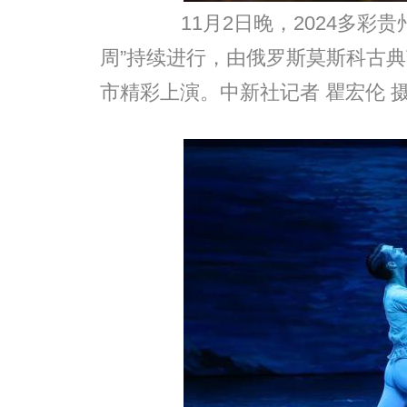
11月2日晚，2024多彩贵
周”持续进行，由俄罗斯莫斯科古
市精彩上演。中新社记者 瞿宏伦 