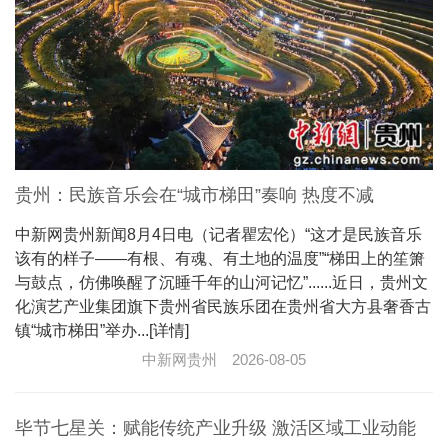
贵州：民族音乐会在“城市梯田”奏响 热度不减
中新网贵州新闻8月4日电（记者瞿宏伦）“这才是民族音乐
该有的样子——有根、有魂、有土地的温度”“梯田上的笙箫
与鼓点，仿佛唤醒了沉睡千年的山河记忆”......近日，贵州文
化演艺产业集团旗下贵州省民族乐团在贵州省大方县奢香古
镇“城市梯田”举办...[详情]
中新网贵州
2026-08-05
毕节七星关：赋能传统产业升级 激活区域工业动能