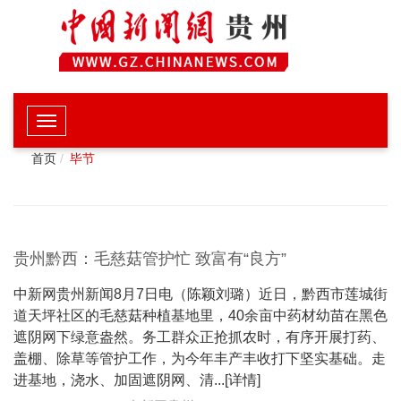
首页
毕节
贵州黔西：毛慈菇管护忙 致富有“良方”
中新网贵州新闻8月7日电（陈颖刘璐）近日，黔西市莲城街
道天坪社区的毛慈菇种植基地里，40余亩中药材幼苗在黑色
遮阴网下绿意盎然。务工群众正抢抓农时，有序开展打药、
盖棚、除草等管护工作，为今年丰产丰收打下坚实基础。走
进基地，浇水、加固遮阴网、清...[详情]