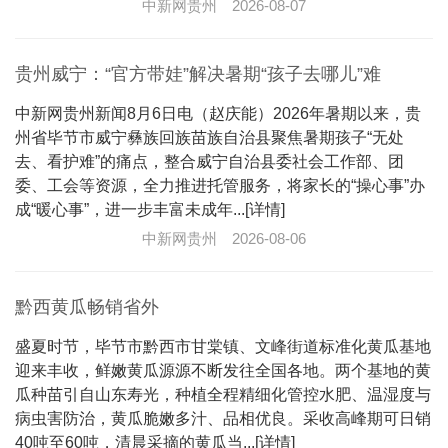
中新网贵州
2026-08-07
贵州威宁：“官方带娃”解决暑期“孩子去哪儿”难
中新网贵州新闻8月6日电（赵庆能）2026年暑期以来，贵
州省毕节市威宁彝族回族苗族自治县聚焦暑期孩子“无处
去、看护难”的痛点，整合威宁自治县委社会工作部、团
委、工会等资源，全力推进托管服务，将家长的“操心事”办
成“暖心事”，进一步丰富未成年...[详情]
中新网贵州
2026-08-06
黔西黄瓜畅销省外
盛夏时节，毕节市黔西市甘棠镇、文峰街道标准化黄瓜基地
迎来丰收，鲜嫩黄瓜源源不断发往全国各地。两个基地的黄
瓜种苗引自山东寿光，种植全程精细化管控水肥、温湿度与
病虫害防治，黄瓜脆嫩多汁、品相优良。采收高峰期可日销
40吨至60吨，清晨采摘的黄瓜当...[详情]