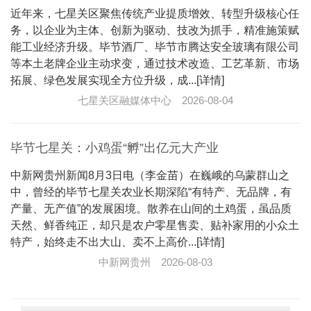
近年来，七星关区聚焦传统产业提质增效、转型升级核心任
务，以企业为主体、创新为驱动、技改为抓手，精准施策赋
能工业经济升级。毕节酒厂、毕节市腾达安全玻璃有限公司
等本土老牌企业主动求变，通过技术改造、工艺革新、市场
拓展、绿色发展实现全方位升级，成...[详情]
七星关区融媒体中心
2026-08-04
毕节七星关：小鸡蛋“孵”出亿元大产业
中新网贵州新闻8月3日电（李金苗）在巍峨的乌蒙群山之
中，曾经的毕节七星关农业长期深陷“有特产、无品牌，有
产量、无产值”的发展困境。散养在山间的土鸡蛋，虽品质
天然、鲜香纯正，却只是农户零星售卖、贴补家用的小众土
特产，始终走不出大山、卖不上高价...[详情]
中新网贵州
2026-08-03