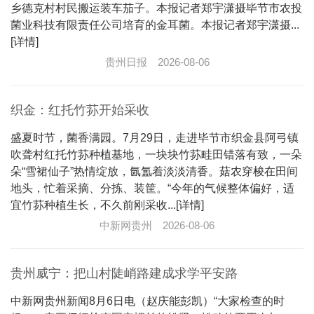
乡德克村村民搬运装车茄子。本报记者郑宇潇摄毕节市农投
菌业科技有限责任公司培育的金耳菌。本报记者郑宇潇摄...
[详情]
贵州日报
2026-08-06
织金：红托竹荪开始采收
盛夏时节，菌香满园。7月29日，走进毕节市织金县阿弓镇
吹聋村红托竹荪种植基地，一块块竹荪畦田错落有致，一朵
朵“雪裙仙子”热情绽放，氤氲着淡淡清香。菇农穿梭在田间
地头，忙着采摘、分拣、装筐。“今年的气候整体偏好，适
宜竹荪种植生长，不久前刚采收...[详情]
中新网贵州
2026-08-06
贵州威宁：把山村陡峭路建成求学平安路
中新网贵州新闻8月6日电（赵庆能彭凯）“大家检查的时