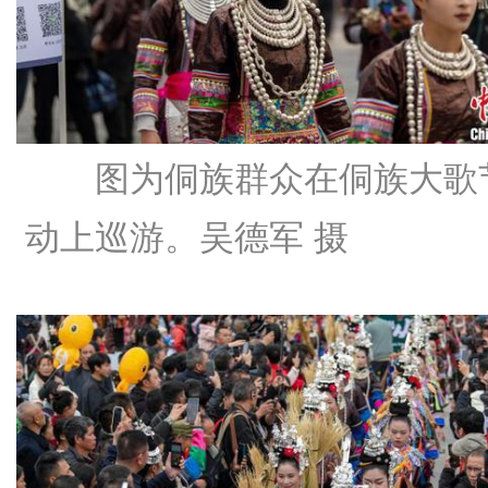
图为侗族群众在侗族大歌
动上巡游。吴德军 摄