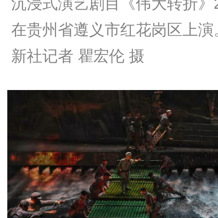
沉浸式演艺剧目《伟大转折》2
在贵州省遵义市红花岗区上演
新社记者 瞿宏伦 摄