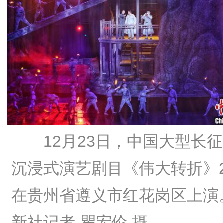
12月23日，中国大型长
沉浸式演艺剧目《伟大转折》2
在贵州省遵义市红花岗区上演
新社记者 瞿宏伦 摄