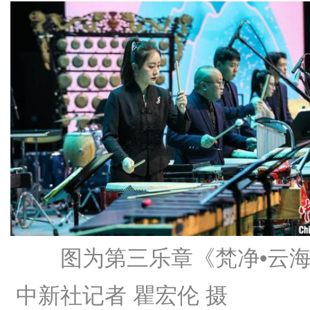
图为第三乐章《梵净•云
中新社记者 瞿宏伦 摄