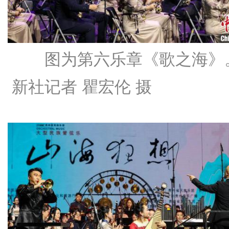
图为第六乐章《歌之海》
新社记者 瞿宏伦 摄