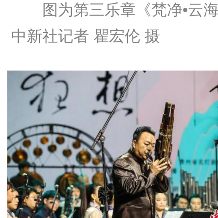
图为第三乐章《梵净•云
中新社记者 瞿宏伦 摄