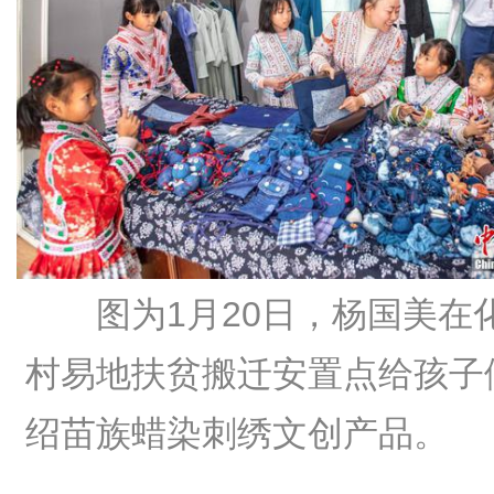
图为1月20日，杨国美在
村易地扶贫搬迁安置点给孩子
绍苗族蜡染刺绣文创产品。