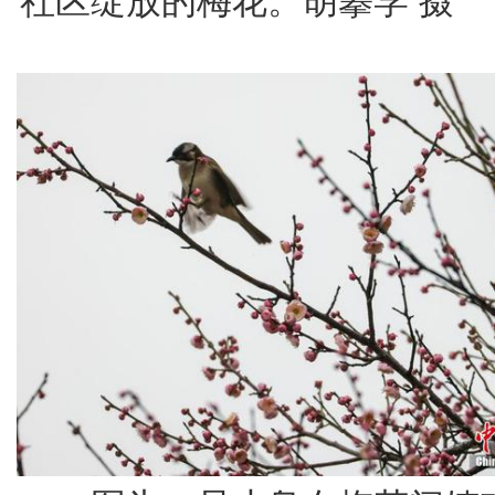
社区绽放的梅花。胡攀学 摄