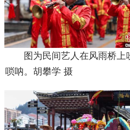
图为民间艺人在风雨桥上
唢呐。胡攀学 摄