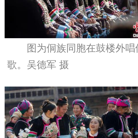
图为侗族同胞在鼓楼外唱
歌。吴德军 摄