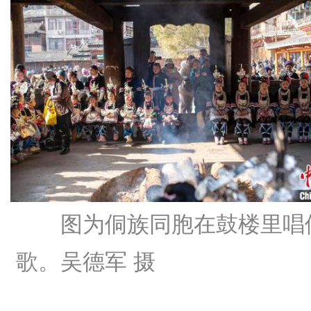
图为侗族同胞在鼓楼里唱
歌。吴德军 摄