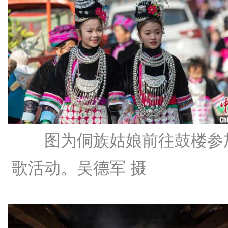
图为侗族姑娘前往鼓楼参
歌活动。吴德军 摄