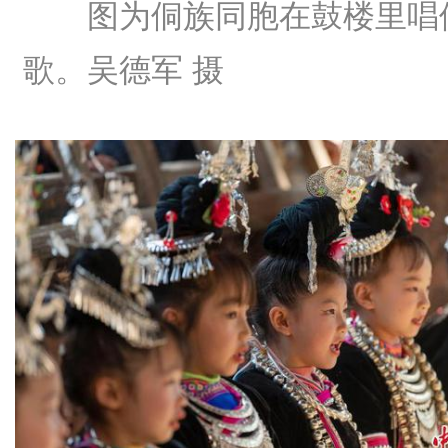
图为侗族同胞在鼓楼里唱
歌。吴德军 摄