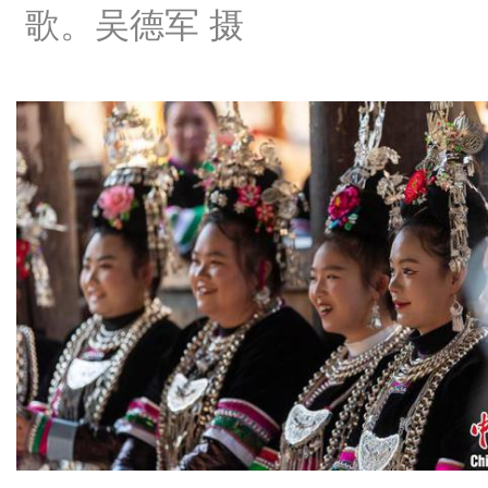
歌。吴德军 摄