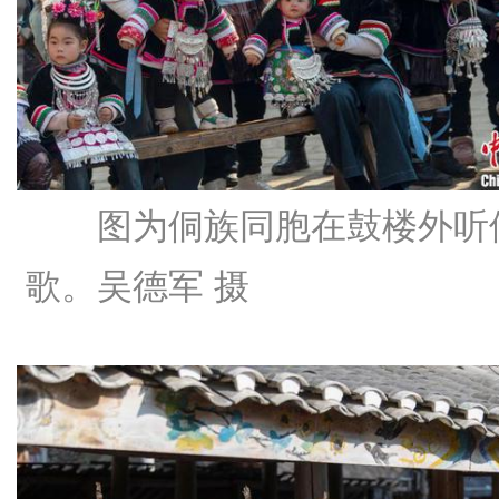
图为侗族同胞在鼓楼外听
歌。吴德军 摄