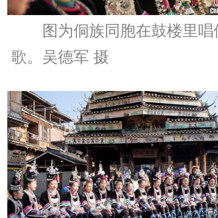
图为侗族同胞在鼓楼里唱
歌。吴德军 摄