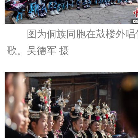
图为侗族同胞在鼓楼外唱
歌。吴德军 摄