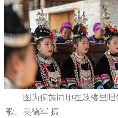
图为侗族同胞在鼓楼里唱
歌。吴德军 摄