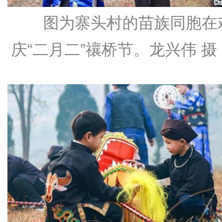
图为寨头村的苗族同胞在
庆“二月二”禳桥节。龙兴伟 摄