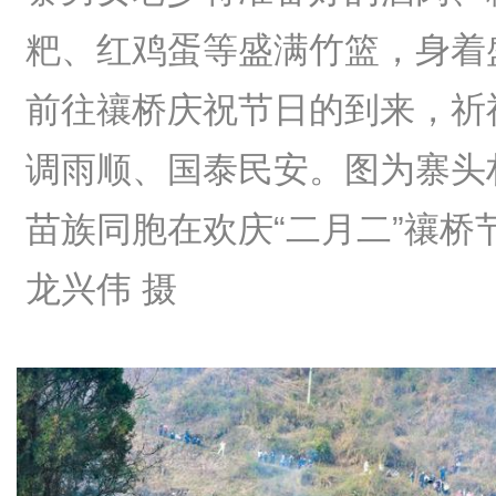
粑、红鸡蛋等盛满竹篮，身着
前往禳桥庆祝节日的到来，祈
调雨顺、国泰民安。图为寨头
苗族同胞在欢庆“二月二”禳桥
龙兴伟 摄