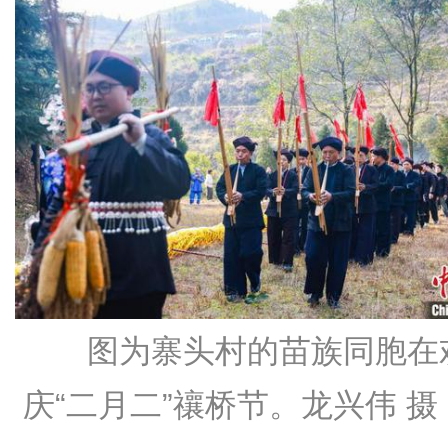
图为寨头村的苗族同胞在
庆“二月二”禳桥节。龙兴伟 摄