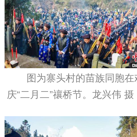
图为寨头村的苗族同胞在
庆“二月二”禳桥节。龙兴伟 摄