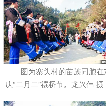
图为寨头村的苗族同胞在
庆“二月二”禳桥节。龙兴伟 摄