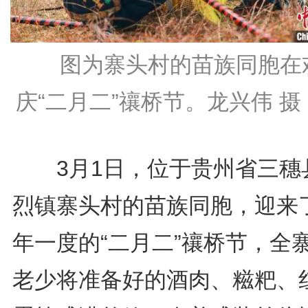
图为寨头村的苗族同胞在
庆“二月二”禳桥节。龙兴伟 摄
3月1日，位于贵州省三穗
烈镇寨头村的苗族同胞，迎来
年一度的“二月二”禳桥节，全
老少将准备好的酒肉、糍粑、