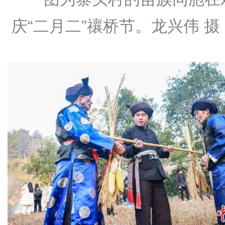
庆“二月二”禳桥节。龙兴伟 摄