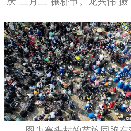
庆“二月二”禳桥节。龙兴伟 摄
图为寨头村的苗族同胞在