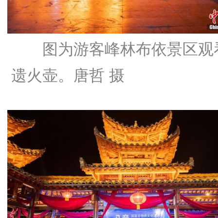
图为游客峰林布依景区观
遗火壶。
唐哲 摄