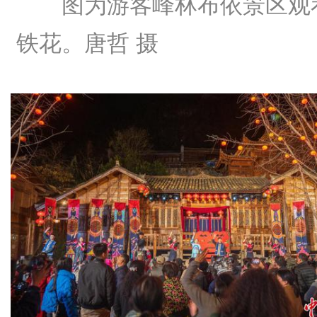
图为游客峰林布依景区观
铁花。
唐哲 摄