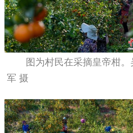
图为村民在采摘皇帝柑。
军 摄