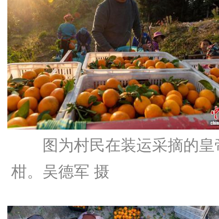
图为村民在装运采摘的皇
柑。吴德军 摄