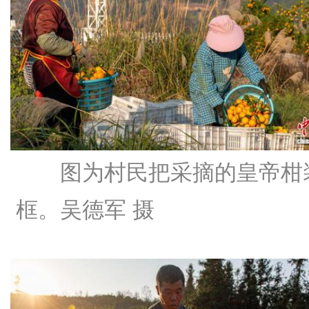
图为村民把采摘的皇帝柑
框。吴德军 摄