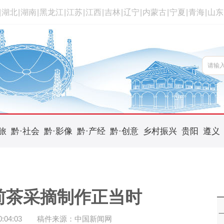
|
湖北
|
湖南
|
黑龙江
|
江苏
|
江西
|
吉林
|
辽宁
|
内蒙古
|
宁夏
|
青海
|
山东
旅
黔·社会
黔·影像
黔·产经
黔·创意
乡村振兴
贵阳
遵义
前茶采摘制作正当时
04:03
稿件来源：中国新闻网