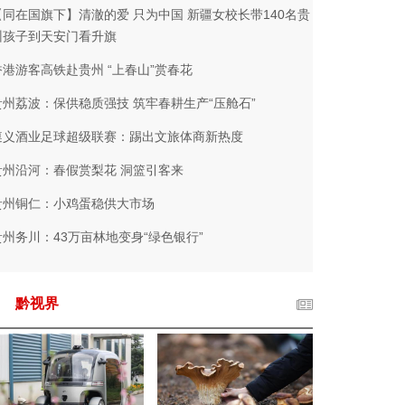
【同在国旗下】清澈的爱 只为中国 新疆女校长带140名贵
州孩子到天安门看升旗
香港游客高铁赴贵州 “上春山”赏春花
贵州荔波：保供稳质强技 筑牢春耕生产“压舱石”
遵义酒业足球超级联赛：踢出文旅体商新热度
贵州沿河：春假赏梨花 洞篮引客来
贵州铜仁：小鸡蛋稳供大市场
贵州务川：43万亩林地变身“绿色银行”
黔视界