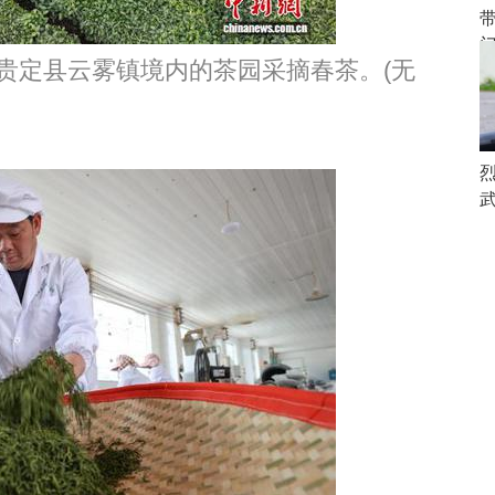
贵定县云雾镇境内的茶园采摘春茶。(无