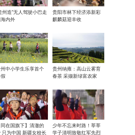
“贵州造”无人驾驶小巴走
贵阳市林下经济添新彩
俏海内外
麒麟菇迎丰收
贵州中小学生乐享首个
贵州纳雍：高山云雾育
春假
春茶 采撷新绿富农家
【同在国旗下】清澈的
少年不忘来时路！莘莘
 只为中国 新疆女校长
学子清明致敬红军先烈