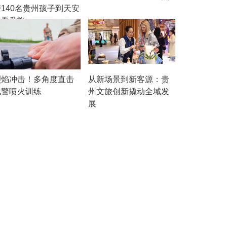
带140名贵州孩子到天安
门看升旗
烈焰冲击！多角度直击
从新场景到新客源：贵
武警喷火训练
州文旅创新撬动全域发
展