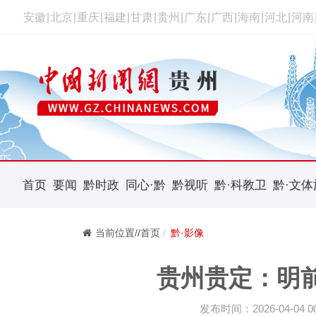
安徽
|
北京
|
重庆
|
福建
|
甘肃
|
贵州
|
广东
|
广西
|
海南
|
河北
|
河南
首页
要闻
黔时政
同心·黔
黔视听
黔·科教卫
黔·文体
当前位置//首页
黔·影像
贵州贵定：明
发布时间：2026-04-04 00: