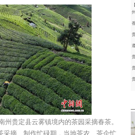
南州贵定县云雾镇境内的茶园采摘春茶。
前茶采摘、制作忙碌期，当地茶农、茶企忙