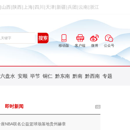
|
山西
|
陕西
|
上海
|
四川
|
天津
|
新疆
|
兵团
|
云南
|
浙江
移动版
客户端
微博
公众号
六盘水
安顺
毕节
铜仁
黔东南
黔南
黔西南
专题
即时新闻
一座NBA联名公益篮球场落地贵州赫章