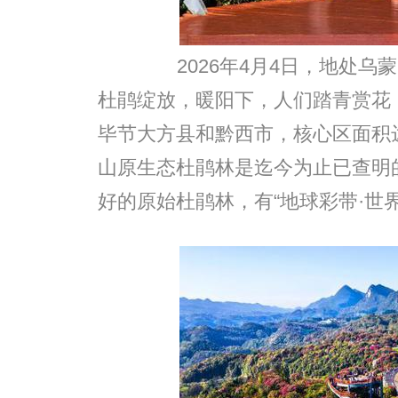
2026年4月4日，地处乌
杜鹃绽放，暖阳下，人们踏青赏花
毕节大方县和黔西市，核心区面积达
山原生态杜鹃林是迄今为止已查明
好的原始杜鹃林，有“地球彩带·世界