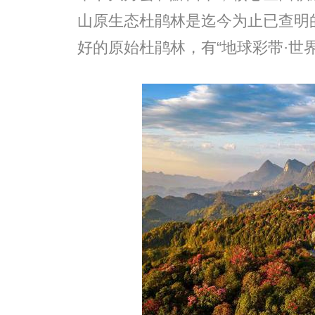
山原生态杜鹃林是迄今为止已查明
好的原始杜鹃林，有“地球彩带·世界