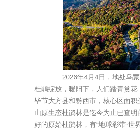
2026年4月4日，地处乌
杜鹃绽放，暖阳下，人们踏青赏花
毕节大方县和黔西市，核心区面积达
山原生态杜鹃林是迄今为止已查明
好的原始杜鹃林，有“地球彩带·世界