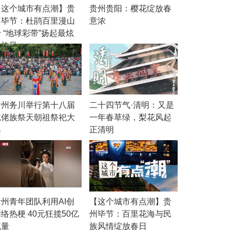
【这个城市有点潮】贵
贵州贵阳：樱花绽放春
州毕节：杜鹃百里漫山
意浓
 “地球彩带”扬起最炫
民族风
贵州务川举行第十八届
二十四节气·清明：又是
仡佬族祭天朝祖祭祀大
一年春草绿，梨花风起
典
正清明
贵州青年团队利用AI创
【这个城市有点潮】贵
络热梗 40元狂揽50亿
州毕节：百里花海与民
流量
族风情绽放春日