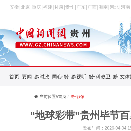
安徽
|
北京
|
重庆
|
福建
|
甘肃
|
贵州
|
广东
|
广西
|
海南
|
河北
|
河南
首页
要闻
黔时政
同心·黔
黔视听
黔·科教卫
黔·文体
当前位置//首页
黔·影像
“地球彩带”贵州毕节
发布时间：2026-04-04 19: