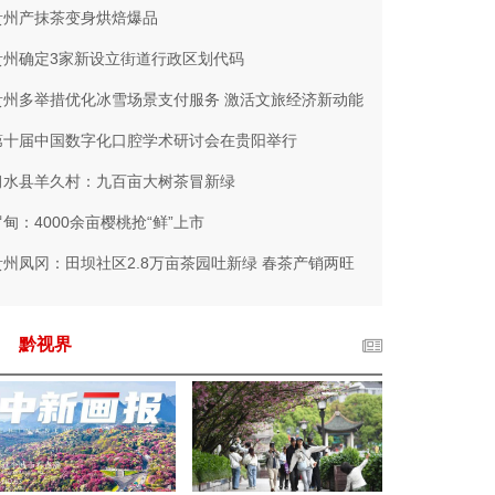
贵州产抹茶变身烘焙爆品
贵州确定3家新设立街道行政区划代码
贵州多举措优化冰雪场景支付服务 激活文旅经济新动能
第十届中国数字化口腔学术研讨会在贵阳举行
习水县羊久村：九百亩大树茶冒新绿
罗甸：4000余亩樱桃抢“鲜”上市
贵州凤冈：田坝社区2.8万亩茶园吐新绿 春茶产销两旺
黔视界