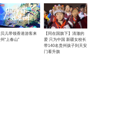
陈贝儿带领香港游客来
【同在国旗下】清澈的
州“上春山”
爱 只为中国 新疆女校长
带140名贵州孩子到天安
门看升旗