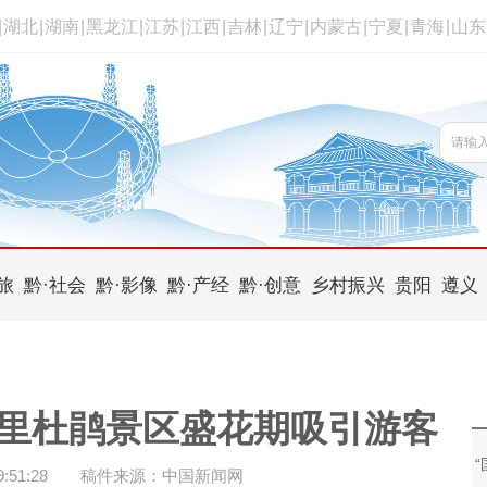
|
湖北
|
湖南
|
黑龙江
|
江苏
|
江西
|
吉林
|
辽宁
|
内蒙古
|
宁夏
|
青海
|
山东
旅
黔·社会
黔·影像
黔·产经
黔·创意
乡村振兴
贵阳
遵义
百里杜鹃景区盛花期吸引游客
51:28
稿件来源：中国新闻网