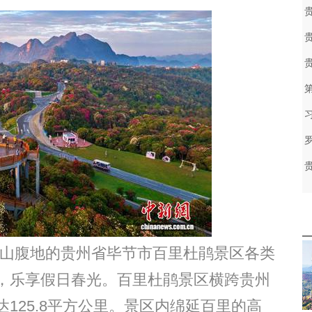
蒙山腹地的贵州省毕节市百里杜鹃景区各类
，乐享假日春光。百里杜鹃景区横跨贵州
125.8平方公里。景区内绵延百里的高