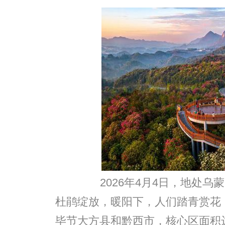
2026年4月4日，地处乌
杜鹃绽放，暖阳下，人们踏青赏花
毕节大方县和黔西市，核心区面积达