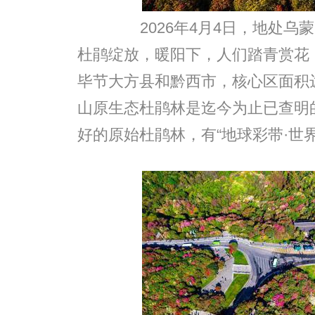
2026年4月4日，地处乌
杜鹃绽放，暖阳下，人们踏青赏花
毕节大方县和黔西市，核心区面积达
山原生态杜鹃林是迄今为止已查明
好的原始杜鹃林，有“地球彩带·世界