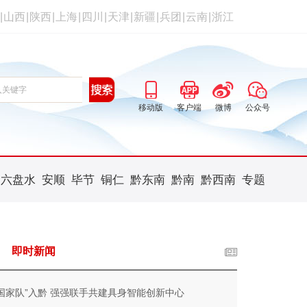
|
山西
|
陕西
|
上海
|
四川
|
天津
|
新疆
|
兵团
|
云南
|
浙江
移动版
客户端
微博
公众号
六盘水
安顺
毕节
铜仁
黔东南
黔南
黔西南
专题
即时新闻
“国家队”入黔 强强联手共建具身智能创新中心