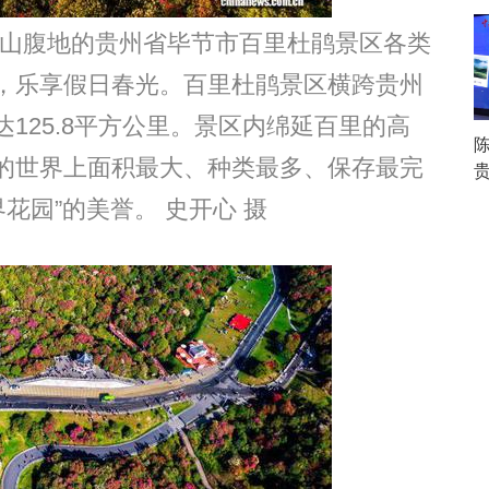
蒙山腹地的贵州省毕节市百里杜鹃景区各类
，乐享假日春光。百里杜鹃景区横跨贵州
125.8平方公里。景区内绵延百里的高
的世界上面积最大、种类最多、保存最完
贵
花园”的美誉。 史开心 摄