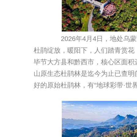
2026年4月4日，地处乌
杜鹃绽放，暖阳下，人们踏青赏花
毕节大方县和黔西市，核心区面积达
山原生态杜鹃林是迄今为止已查明
好的原始杜鹃林，有“地球彩带·世界