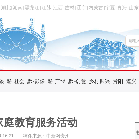
|
湖北
|
湖南
|
黑龙江
|
江苏
|
江西
|
吉林
|
辽宁
|
内蒙古
|
宁夏
|
青海
|
山东
旅
黔·社会
黔·影像
黔·产经
黔·创意
乡村振兴
贵阳
遵义
家庭教育服务活动
16:21
稿件来源：中新网贵州