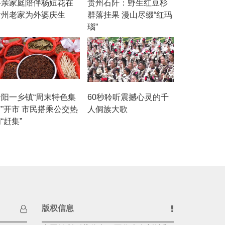
寻亲家庭陪伴杨妞花在
贵州石阡：野生红豆杉
贵州老家为外婆庆生
群落挂果 漫山尽缀“红玛
瑙”
贵阳一乡镇“周末特色集
60秒聆听震撼心灵的千
市”开市 市民搭乘公交热
人侗族大歌
“赶集”
版权信息