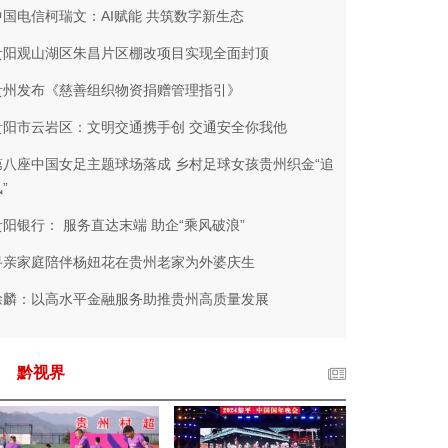
中国电信柯瑞文：AI赋能 共筑数字新生态
贵阳观山湖区朱昌片区棚改项目实现全面封顶
贵州发布《慈善组织物资捐赠管理指引》
贵阳市云岩区：文明交通携手创 交通安全你我他
第八座中国女足主题球场落成 乡村足球女孩贵州织金“追
”
贵阳银行： 服务直达末端 助企“乘风破浪”
寻亲家庭陪伴杨妞花在贵州老家为外婆庆生
徐麟：以高水平金融服务助推贵州高质量发展
黔视界