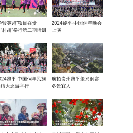
学转英超”项目在贵
2024黎平·中国侗年晚会
州“村超”举行第二期培训
上演
024黎平·中国侗年民族
航拍贵州黎平肇兴侗寨
团结大巡游举行
冬景宜人