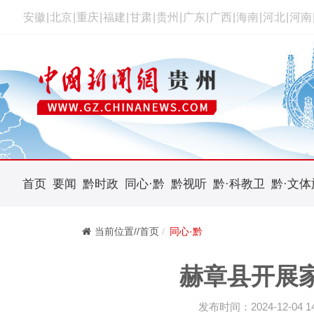
安徽
|
北京
|
重庆
|
福建
|
甘肃
|
贵州
|
广东
|
广西
|
海南
|
河北
|
河南
首页
要闻
黔时政
同心·黔
黔视听
黔·科教卫
黔·文体
当前位置//首页
同心·黔
赫章县开展
发布时间：2024-12-04 14: