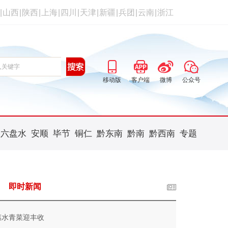
|
山西
|
陕西
|
上海
|
四川
|
天津
|
新疆
|
兵团
|
云南
|
浙江
移动版
客户端
微博
公众号
六盘水
安顺
毕节
铜仁
黔东南
黔南
黔西南
专题
即时新闻
惠水青菜迎丰收