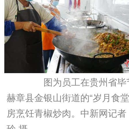
图为员工在贵州省毕
赫章县金银山街道的“岁月食堂
房烹饪青椒炒肉。中新网记者
玲 摄