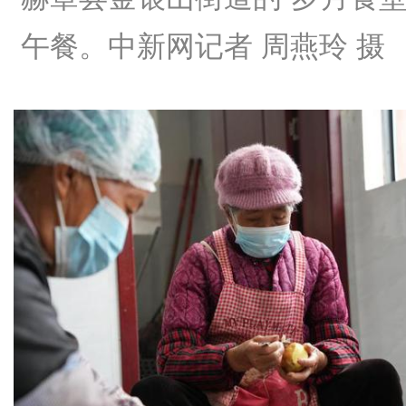
午餐。中新网记者 周燕玲 摄