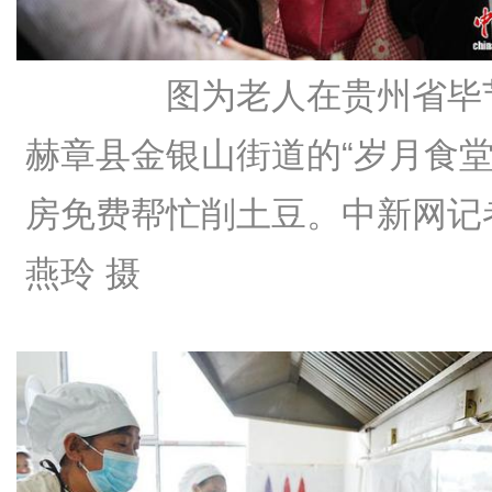
图为老人在贵州省毕
赫章县金银山街道的“岁月食堂
房免费帮忙削土豆。中新网记
燕玲 摄