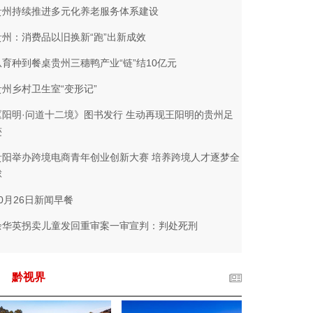
贵州持续推进多元化养老服务体系建设
贵州：消费品以旧换新“跑”出新成效
从育种到餐桌贵州三穗鸭产业“链”结10亿元
贵州乡村卫生室“变形记”
《阳明·问道十二境》图书发行 生动再现王阳明的贵州足
迹
贵阳举办跨境电商青年创业创新大赛 培养跨境人才逐梦全
球
10月26日新闻早餐
余华英拐卖儿童发回重审案一审宣判：判处死刑
黔视界