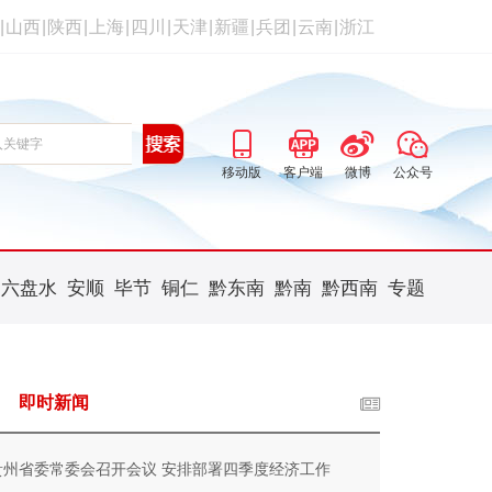
|
山西
|
陕西
|
上海
|
四川
|
天津
|
新疆
|
兵团
|
云南
|
浙江
移动版
客户端
微博
公众号
六盘水
安顺
毕节
铜仁
黔东南
黔南
黔西南
专题
即时新闻
贵州省委常委会召开会议 安排部署四季度经济工作