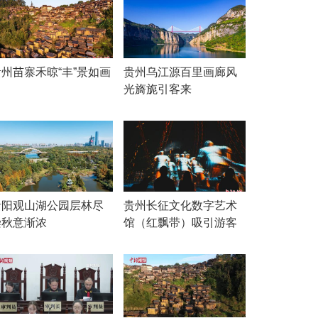
贵州苗寨禾晾“丰”景如画
贵州乌江源百里画廊风
光旖旎引客来
贵阳观山湖公园层林尽
贵州长征文化数字艺术
染秋意渐浓
馆（红飘带）吸引游客