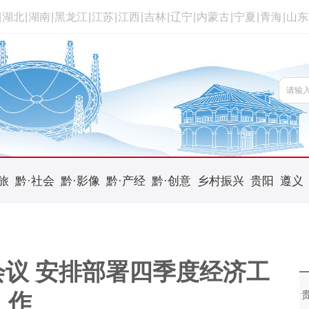
|
湖北
|
湖南
|
黑龙江
|
江苏
|
江西
|
吉林
|
辽宁
|
内蒙古
|
宁夏
|
青海
|
山东
旅
黔·社会
黔·影像
黔·产经
黔·创意
乡村振兴
贵阳
遵义
议 安排部署四季度经济工
作