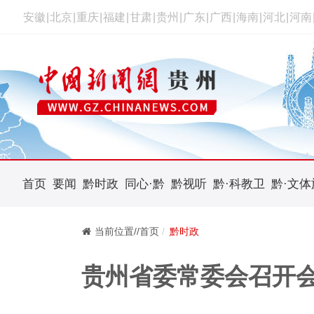
安徽
|
北京
|
重庆
|
福建
|
甘肃
|
贵州
|
广东
|
广西
|
海南
|
河北
|
河南
首页
要闻
黔时政
同心·黔
黔视听
黔·科教卫
黔·文体
当前位置//首页
黔时政
贵州省委常委会召开会