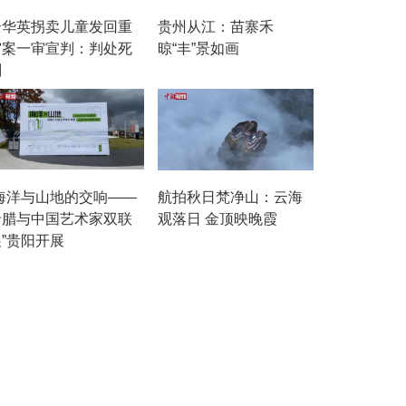
余华英拐卖儿童发回重
贵州从江：苗寨禾
审案一审宣判：判处死
晾“丰”景如画
刑
“海洋与山地的交响——
航拍秋日梵净山：云海
希腊与中国艺术家双联
观落日 金顶映晚霞
展”贵阳开展