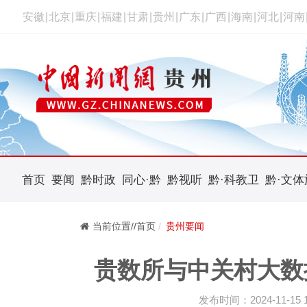
安徽
|
北京
|
重庆
|
福建
|
甘肃
|
贵州
|
广东
|
广西
|
海南
|
河北
|
河南
首页
要闻
黔时政
同心·黔
黔视听
黔·科教卫
黔·文体
当前位置//首页
贵州要闻
贵数所与中关村大数
发布时间：2024-11-15 10