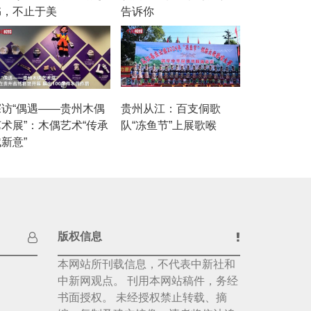
书，不止于美
告诉你
探访“偶遇——贵州木偶
贵州从江：百支侗歌
艺术展”：木偶艺术“传承
队“冻鱼节”上展歌喉
新意”
版权信息
本网站所刊载信息，不代表中新社和
中新网观点。 刊用本网站稿件，务经
书面授权。 未经授权禁止转载、摘