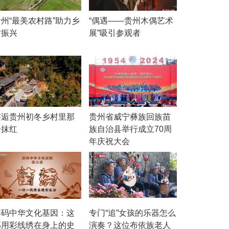
贵州“最美农村路”助力乡
“偶遇——贵州木偶艺术
村振兴
展”吸引参观者
邂逅贵州初冬乡村里那
贵州省威宁彝族回族苗
一抹红
族自治县举行成立70周
年庆祝大会
解码中华文化基因：这
专门“追”女孩的乐器怎么
部用彩线绣在身上的史
演奏？这位布依族老人