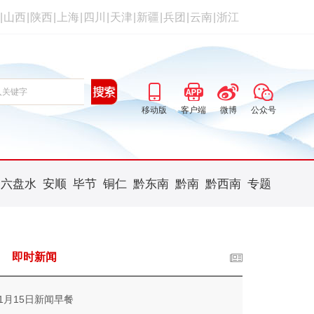
|
山西
|
陕西
|
上海
|
四川
|
天津
|
新疆
|
兵团
|
云南
|
浙江
移动版
客户端
微博
公众号
六盘水
安顺
毕节
铜仁
黔东南
黔南
黔西南
专题
即时新闻
11月15日新闻早餐