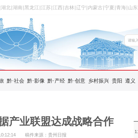
|
湖北
|
湖南
|
黑龙江
|
江苏
|
江西
|
吉林
|
辽宁
|
内蒙古
|
宁夏
|
青海
|
山东
旅
黔·社会
黔·影像
黔·产经
黔·创意
乡村振兴
贵阳
遵义
据产业联盟达成战略合作
:12:14
稿件来源：贵州日报