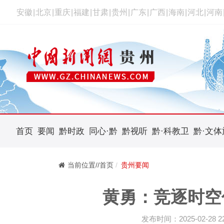
安徽
|
北京
|
重庆
|
福建
|
甘肃
|
贵州
|
广东
|
广西
|
海南
|
河北
|
河南
首页
要闻
黔时政
同心·黔
黔视听
黔·科教卫
黔·文体
当前位置//首页
贵州要闻
黄勇：竞逐时空
发布时间：2025-02-28 22: