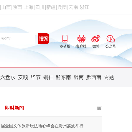
|
山西
|
陕西
|
上海
|
四川
|
新疆
|
兵团
|
云南
|
浙江
移动版
客户端
微博
公众号
六盘水
安顺
毕节
铜仁
黔东南
黔南
黔西南
专题
即时新闻
首届全国文体旅新玩法地心峰会在贵州荔波举行