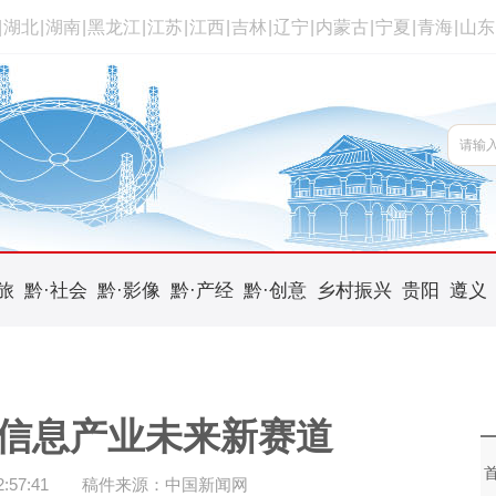
|
湖北
|
湖南
|
黑龙江
|
江苏
|
江西
|
吉林
|
辽宁
|
内蒙古
|
宁夏
|
青海
|
山东
旅
黔·社会
黔·影像
黔·产经
黔·创意
乡村振兴
贵阳
遵义
信息产业未来新赛道
57:41
稿件来源：中国新闻网