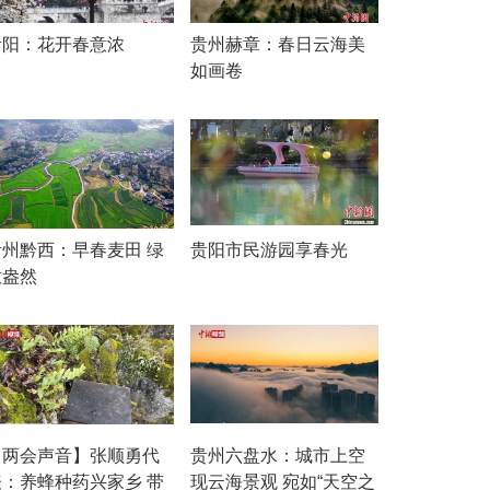
贵阳：花开春意浓
贵州赫章：春日云海美
如画卷
贵州黔西：早春麦田 绿
贵阳市民游园享春光
意盎然
【两会声音】张顺勇代
贵州六盘水：城市上空
表：养蜂种药兴家乡 带
现云海景观 宛如“天空之