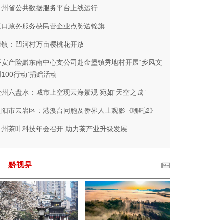
贵州省公共数据服务平台上线运行
江口政务服务获民营企业点赞送锦旗
清镇：凹河村万亩樱桃花开放
平安产险黔东南中心支公司赴金堡镇秀地村开展“乡风文
明100行动”捐赠活动
贵州六盘水：城市上空现云海景观 宛如“天空之城”
贵阳市云岩区：港澳台同胞及侨界人士观影《哪吒2》
贵州茶叶科技年会召开 助力茶产业升级发展
黔视界