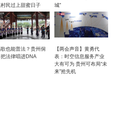
领村民过上甜蜜日子
城”
唱歌也能普法？贵州侗
【两会声音】黄勇代
寨把法律唱进DNA
表：时空信息服务产业
大有可为 贵州可布局“未
来”抢先机