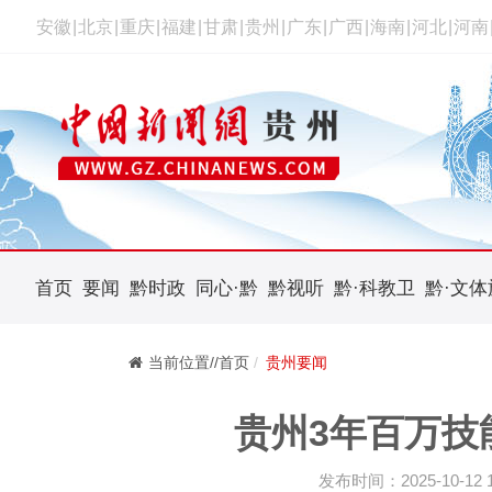
安徽
|
北京
|
重庆
|
福建
|
甘肃
|
贵州
|
广东
|
广西
|
海南
|
河北
|
河南
首页
要闻
黔时政
同心·黔
黔视听
黔·科教卫
黔·文体
当前位置//首页
贵州要闻
贵州3年百万技
发布时间：2025-10-12 12