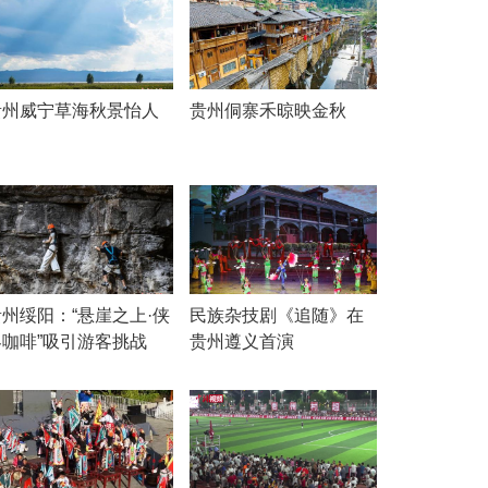
贵州威宁草海秋景怡人
贵州侗寨禾晾映金秋
贵州绥阳：“悬崖之上·侠
民族杂技剧《追随》在
客咖啡”吸引游客挑战
贵州遵义首演