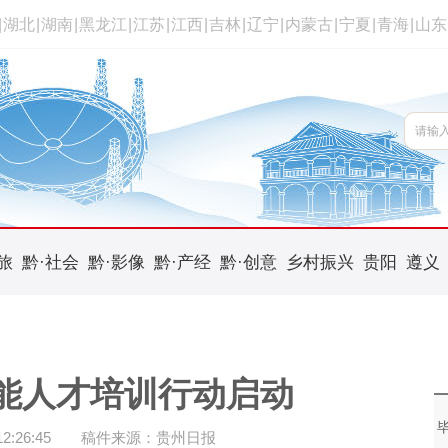
|
湖北
|
湖南
|
黑龙江
|
江苏
|
江西
|
吉林
|
辽宁
|
内蒙古
|
宁夏
|
青海
|
山东
旅
黔·社会
黔·影像
黔·产经
黔·创意
乡村振兴
贵阳
遵义
能人才培训行动启动
:26:45
稿件来源：贵州日报