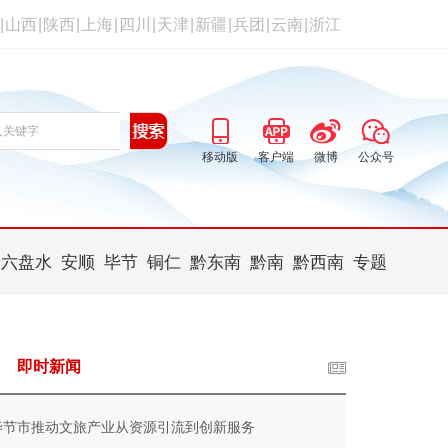
|
山西
|
陕西
|
上海
|
四川
|
天津
|
新疆
|
兵团
|
云南
|
浙江
移动版
客户端
微博
公众号
六盘水
安顺
毕节
铜仁
黔东南
黔南
黔西南
专题
即时新闻
毕节市推动文旅产业从资源引流到创新服务