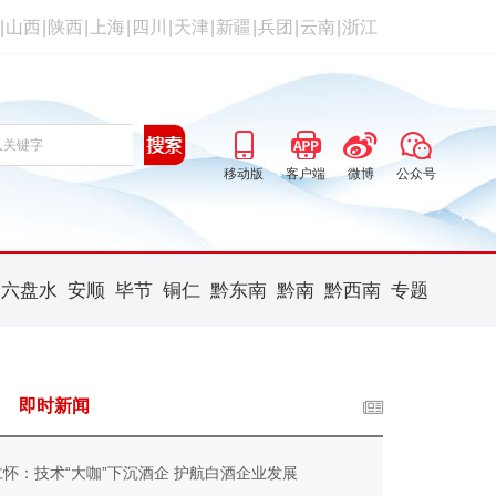
|
山西
|
陕西
|
上海
|
四川
|
天津
|
新疆
|
兵团
|
云南
|
浙江
移动版
客户端
微博
公众号
六盘水
安顺
毕节
铜仁
黔东南
黔南
黔西南
专题
即时新闻
仁怀：技术“大咖”下沉酒企 护航白酒企业发展