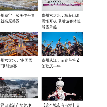
贵州威宁：雾凇作丹青
贵州六盘水：梅花山滑
绘就高原美景
雪场开板 吸引游客体验
滑雪乐趣
贵州六盘水：“南国雪
贵州从江：苗寨芦笙节
乡”吸引游客
笙歌庆丰年
世界自然遗产地梵净
【这个城市有点潮】贵