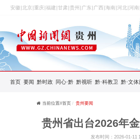
安徽
|
北京
|
重庆
|
福建
|
甘肃
|
贵州
|
广东
|
广西
|
海南
|
河北
|
河南
首页
要闻
黔时政
同心·黔
黔视听
黔·科教卫
黔·文体
当前位置//首页
贵州要闻
贵州省出台2026年
发布时间：2026-01-11 11