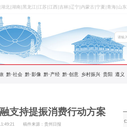
|
湖北
|
湖南
|
黑龙江
|
江苏
|
江西
|
吉林
|
辽宁
|
内蒙古
|
宁夏
|
青海
|
山东
旅
黔·社会
黔·影像
黔·产经
黔·创意
乡村振兴
贵阳
遵义
金融支持提振消费行动方案
:49:21
稿件来源：贵州日报