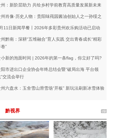
贵州：新阶层助力 共绘乡村学前教育高质量发展新未来
贵州肖像·历史人物：贵阳味莼园酱油创始人之一孙绥之
1月11日新闻早餐丨2026年多彩贵州欢乐购活动已启动
贵州黔南：深耕“五维融合”育人实践 交出青春成长“精彩
卷”
小新的泡面时间 | 2026年的第一条flag，你立好了吗?
贵阳市进出口企业协会年终总结会暨“破局出海 平台领
航”交流会举行
贵州六盘水：玉舍雪山滑雪场“开板” 新玩法刷新冰雪体验
黔视界