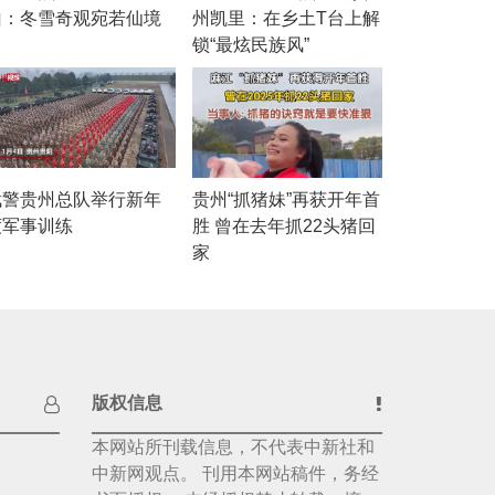
山：冬雪奇观宛若仙境
州凯里：在乡土T台上解
锁“最炫民族风”
武警贵州总队举行新年
贵州“抓猪妹”再获开年首
度军事训练
胜 曾在去年抓22头猪回
家
版权信息
本网站所刊载信息，不代表中新社和
中新网观点。 刊用本网站稿件，务经