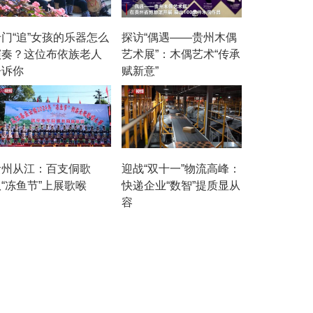
专门“追”女孩的乐器怎么
探访“偶遇——贵州木偶
演奏？这位布依族老人
艺术展”：木偶艺术“传承
告诉你
赋新意”
贵州从江：百支侗歌
迎战“双十一”物流高峰：
“冻鱼节”上展歌喉
快递企业“数智”提质显从
容