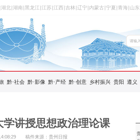
|
湖北
|
湖南
|
黑龙江
|
江苏
|
江西
|
吉林
|
辽宁
|
内蒙古
|
宁夏
|
青海
|
山东
旅
黔·社会
黔·影像
黔·产经
黔·创意
乡村振兴
贵阳
遵义
大学讲授思想政治理论课
:08:29
稿件来源：贵州日报