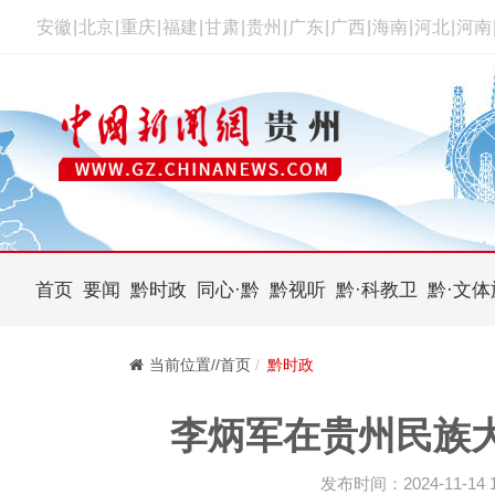
安徽
|
北京
|
重庆
|
福建
|
甘肃
|
贵州
|
广东
|
广西
|
海南
|
河北
|
河南
首页
要闻
黔时政
同心·黔
黔视听
黔·科教卫
黔·文体
当前位置//首页
黔时政
李炳军在贵州民族
发布时间：2024-11-14 14