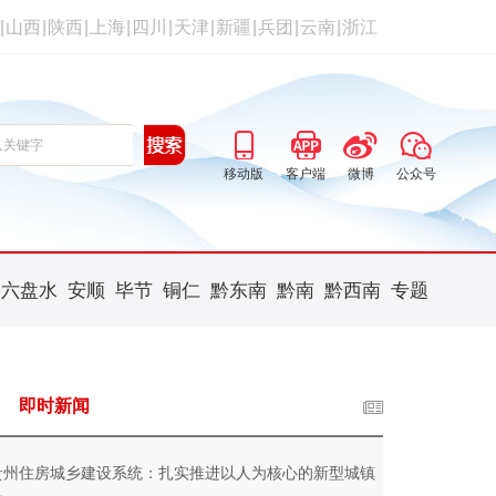
|
山西
|
陕西
|
上海
|
四川
|
天津
|
新疆
|
兵团
|
云南
|
浙江
移动版
客户端
微博
公众号
六盘水
安顺
毕节
铜仁
黔东南
黔南
黔西南
专题
即时新闻
贵州住房城乡建设系统：扎实推进以人为核心的新型城镇