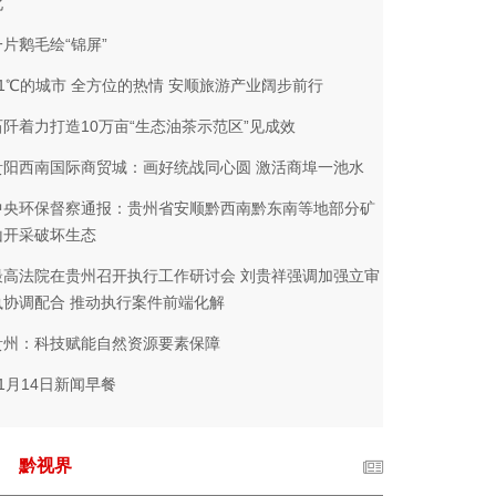
化
一片鹅毛绘“锦屏”
21℃的城市 全方位的热情 安顺旅游产业阔步前行
石阡着力打造10万亩“生态油茶示范区”见成效
贵阳西南国际商贸城：画好统战同心圆 激活商埠一池水
中央环保督察通报：贵州省安顺黔西南黔东南等地部分矿
山开采破坏生态
最高法院在贵州召开执行工作研讨会 刘贵祥强调加强立审
执协调配合 推动执行案件前端化解
贵州：科技赋能自然资源要素保障
11月14日新闻早餐
黔视界