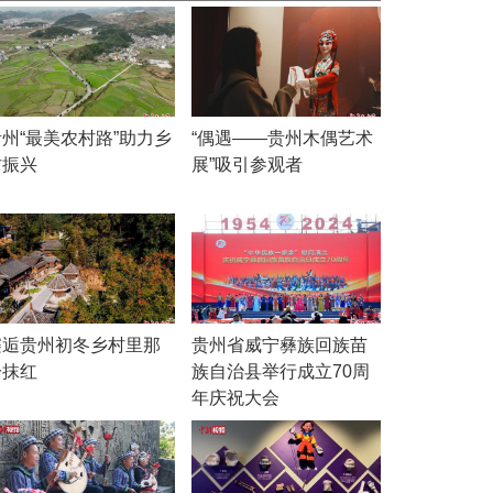
贵州“最美农村路”助力乡
“偶遇——贵州木偶艺术
村振兴
展”吸引参观者
邂逅贵州初冬乡村里那
贵州省威宁彝族回族苗
一抹红
族自治县举行成立70周
年庆祝大会