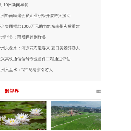
7月10日新闻早餐
贵州黔南民建会员企业积极开展救灾援助
茅台集团捐款1000万元助力黔东南州灾后重建
贵州毕节：雨后睡莲别样美
贵州六盘水：清凉花海迎客来 夏日美景醉游人
盘兴高铁通信信号专业首件工程通过评估
贵州六盘水：“浴”见清凉引游人
黔视界