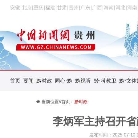
安徽
|
北京
|
重庆
|
福建
|
甘肃
|
贵州
|
广东
|
广西
|
海南
|
河北
|
河南
首页
要闻
黔时政
同心·黔
黔视听
黔·科教卫
黔·文体
当前位置//首页
黔时政
李炳军主持召开省
发布时间：2025-07-10 10