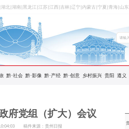
|
湖北
|
湖南
|
黑龙江
|
江苏
|
江西
|
吉林
|
辽宁
|
内蒙古
|
宁夏
|
青海
|
山东
旅
黔·社会
黔·影像
黔·产经
黔·创意
乡村振兴
贵阳
遵义
政府党组（扩大）会议
:04:03
稿件来源：贵州日报