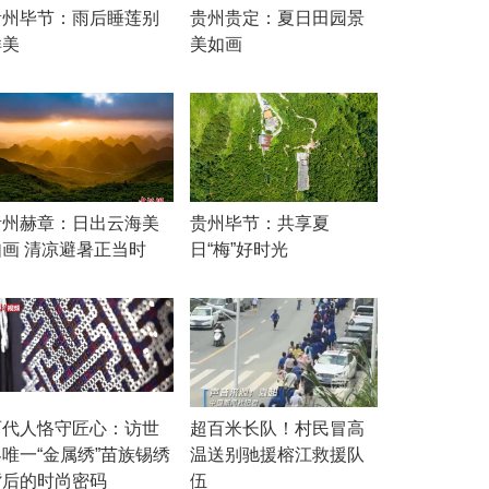
贵州毕节：雨后睡莲别
贵州贵定：夏日田园景
样美
美如画
贵州赫章：日出云海美
贵州毕节：共享夏
如画 清凉避暑正当时
日“梅”好时光
两代人恪守匠心：访世
超百米长队！村民冒高
界唯一“金属绣”苗族锡绣
温送别驰援榕江救援队
背后的时尚密码
伍