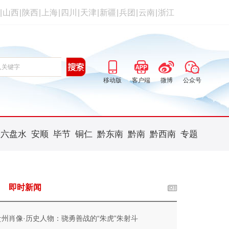
|
山西
|
陕西
|
上海
|
四川
|
天津
|
新疆
|
兵团
|
云南
|
浙江
移动版
客户端
微博
公众号
六盘水
安顺
毕节
铜仁
黔东南
黔南
黔西南
专题
即时新闻
贵州肖像·历史人物：骁勇善战的“朱虎”朱射斗