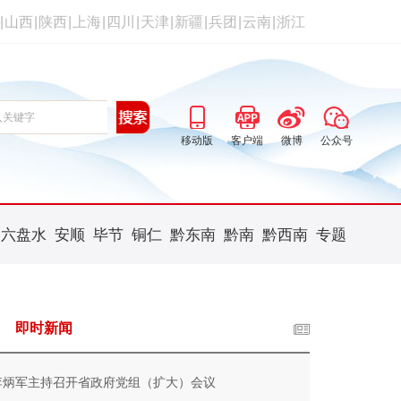
|
山西
|
陕西
|
上海
|
四川
|
天津
|
新疆
|
兵团
|
云南
|
浙江
移动版
客户端
微博
公众号
六盘水
安顺
毕节
铜仁
黔东南
黔南
黔西南
专题
即时新闻
李炳军主持召开省政府党组（扩大）会议