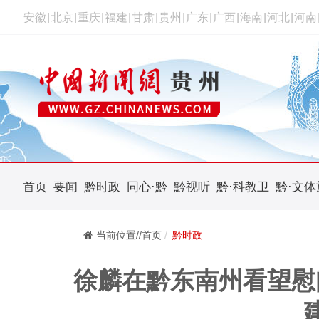
安徽
|
北京
|
重庆
|
福建
|
甘肃
|
贵州
|
广东
|
广西
|
海南
|
河北
|
河南
首页
要闻
黔时政
同心·黔
黔视听
黔·科教卫
黔·文体
当前位置//首页
黔时政
徐麟在黔东南州看望慰