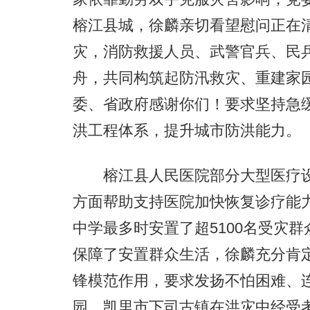
榕江县城，徐麟亲切看望慰问正在
灾，消防救援人员、武警官兵、民
舟，共同构筑起防汛救灾、重建家
委、省政府感谢你们！要求坚持急
洪工程体系，提升城市防洪能力。
榕江县人民医院部分大型医疗设
方面帮助支持医院加快恢复诊疗能
中学最多时安置了超5100名受灾
保障了安置群众生活，徐麟充分肯
锋模范作用，要求发扬不怕困难、
园。凯里市下司古镇在洪灾中经受