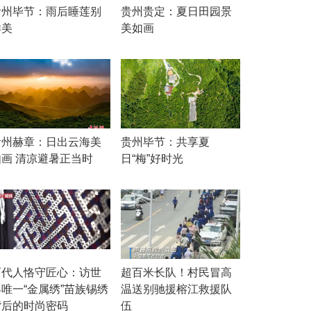
贵州毕节：雨后睡莲别
贵州贵定：夏日田园景
样美
美如画
贵州赫章：日出云海美
贵州毕节：共享夏
如画 清凉避暑正当时
日“梅”好时光
两代人恪守匠心：访世
超百米长队！村民冒高
界唯一“金属绣”苗族锡绣
温送别驰援榕江救援队
背后的时尚密码
伍