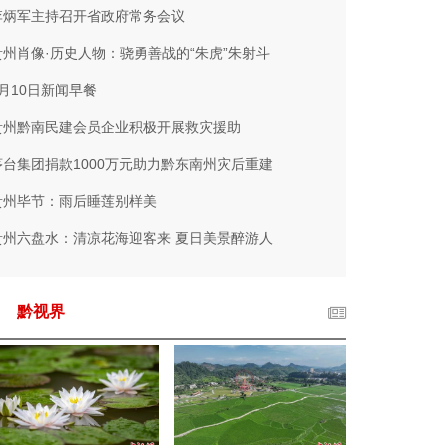
李炳军主持召开省政府常务会议
贵州肖像·历史人物：骁勇善战的“朱虎”朱射斗
7月10日新闻早餐
贵州黔南民建会员企业积极开展救灾援助
茅台集团捐款1000万元助力黔东南州灾后重建
贵州毕节：雨后睡莲别样美
贵州六盘水：清凉花海迎客来 夏日美景醉游人
黔视界