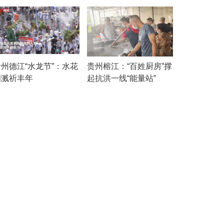
贵州德江“水龙节”：水花
贵州榕江：“百姓厨房”撑
四溅祈丰年
起抗洪一线“能量站”