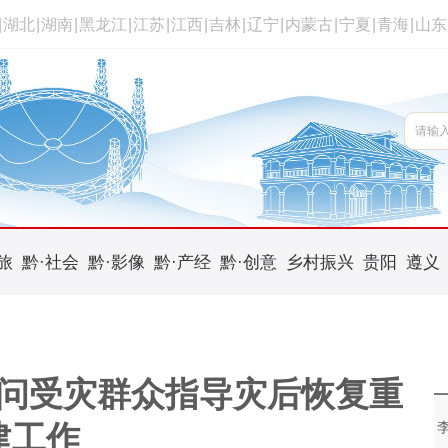
|
湖北
|
湖南
|
黑龙江
|
江苏
|
江西
|
吉林
|
辽宁
|
内蒙古
|
宁夏
|
青海
|
山东
旅
黔·社会
黔·影像
黔·产经
黔·创意
乡村振兴
贵阳
遵义
问受灾群众指导灾后恢复重
建工作