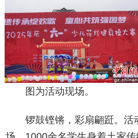
图为活动现场。
锣鼓铿锵，彩扇翩跹。活
场，1000余名学生身着土家