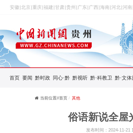
安徽
|
北京
|
重庆
|
福建
|
甘肃
|
贵州
|
广东
|
广西
|
海南
|
河北
|
河南
首页
要闻
黔时政
同心·黔
黔视听
黔·科教卫
黔·文体
当前位置//首页
其他
俗语新说全屋
发布时间：2024-11-21 16