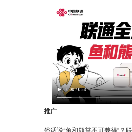
推广
俗话说“鱼和熊掌不可兼得”？联