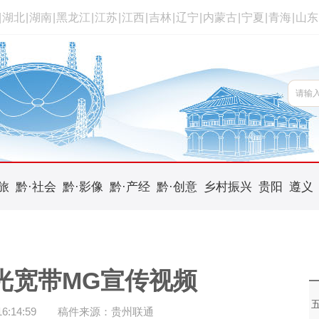
|
湖北
|
湖南
|
黑龙江
|
江苏
|
江西
|
吉林
|
辽宁
|
内蒙古
|
宁夏
|
青海
|
山东
旅
黔·社会
黔·影像
黔·产经
黔·创意
乡村振兴
贵阳
遵义
光宽带MG宣传视频
:14:59
稿件来源：贵州联通