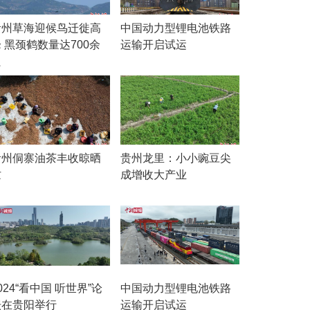
贵州草海迎候鸟迁徙高
中国动力型锂电池铁路
 黑颈鹤数量达700余
运输开启试运
只
贵州侗寨油茶丰收晾晒
贵州龙里：小小豌豆尖
忙
成增收大产业
024“看中国 听世界”论
中国动力型锂电池铁路
坛在贵阳举行
运输开启试运