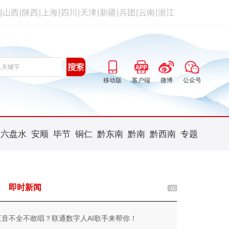
|
山西
|
陕西
|
上海
|
四川
|
天津
|
新疆
|
兵团
|
云南
|
浙江
移动版
客户端
微博
公众号
六盘水
安顺
毕节
铜仁
黔东南
黔南
黔西南
专题
即时新闻
五音不全不敢唱？联通数字人AI歌手来帮你！