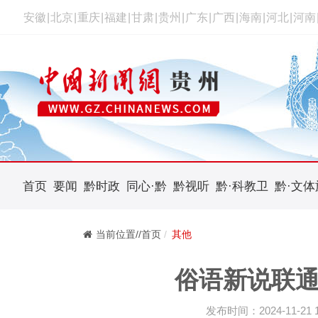
安徽
|
北京
|
重庆
|
福建
|
甘肃
|
贵州
|
广东
|
广西
|
海南
|
河北
|
河南
首页
要闻
黔时政
同心·黔
黔视听
黔·科教卫
黔·文体
当前位置//首页
其他
俗语新说联通
发布时间：2024-11-21 16