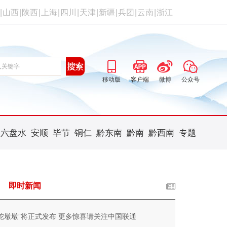
|
山西
|
陕西
|
上海
|
四川
|
天津
|
新疆
|
兵团
|
云南
|
浙江
移动版
客户端
微博
公众号
六盘水
安顺
毕节
铜仁
黔东南
黔南
黔西南
专题
即时新闻
“蛇墩墩”将正式发布 更多惊喜请关注中国联通