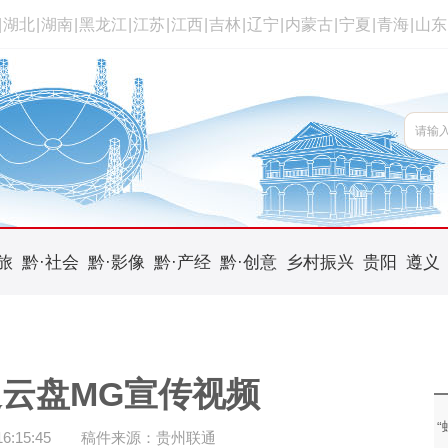
|
湖北
|
湖南
|
黑龙江
|
江苏
|
江西
|
吉林
|
辽宁
|
内蒙古
|
宁夏
|
青海
|
山东
旅
黔·社会
黔·影像
黔·产经
黔·创意
乡村振兴
贵阳
遵义
云盘MG宣传视频
:15:45
稿件来源：贵州联通