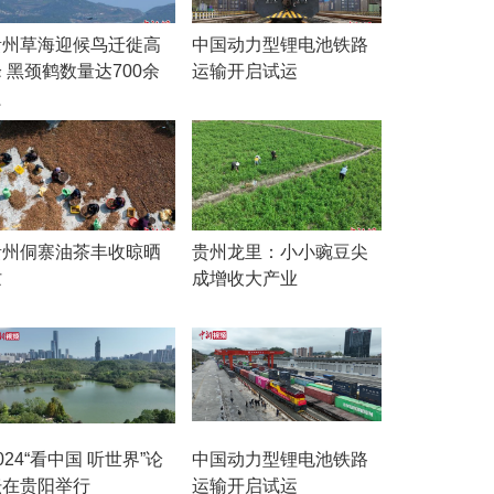
贵州草海迎候鸟迁徙高
中国动力型锂电池铁路
 黑颈鹤数量达700余
运输开启试运
只
贵州侗寨油茶丰收晾晒
贵州龙里：小小豌豆尖
忙
成增收大产业
024“看中国 听世界”论
中国动力型锂电池铁路
坛在贵阳举行
运输开启试运