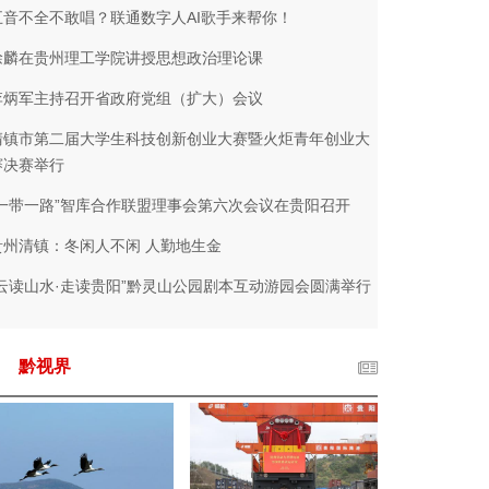
五音不全不敢唱？联通数字人AI歌手来帮你！
徐麟在贵州理工学院讲授思想政治理论课
李炳军主持召开省政府党组（扩大）会议
清镇市第二届大学生科技创新创业大赛暨火炬青年创业大
赛决赛举行
“一带一路”智库合作联盟理事会第六次会议在贵阳召开
贵州清镇：冬闲人不闲 人勤地生金
“云读山水·走读贵阳”黔灵山公园剧本互动游园会圆满举行
黔视界