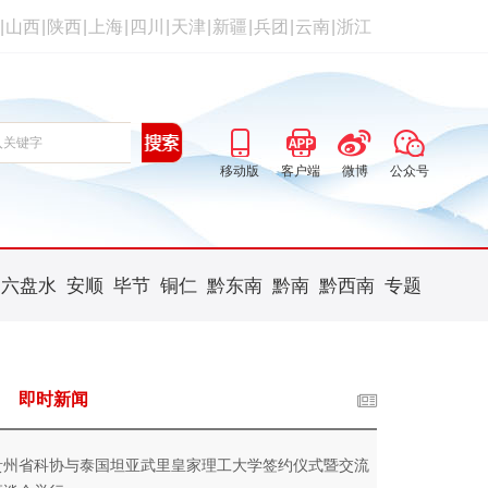
|
山西
|
陕西
|
上海
|
四川
|
天津
|
新疆
|
兵团
|
云南
|
浙江
移动版
客户端
微博
公众号
六盘水
安顺
毕节
铜仁
黔东南
黔南
黔西南
专题
即时新闻
贵州省科协与泰国坦亚武里皇家理工大学签约仪式暨交流