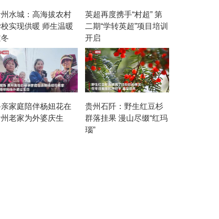
贵州水城：高海拔农村
英超再度携手“村超” 第
学校实现供暖 师生温暖
二期“学转英超”项目培训
过冬
开启
寻亲家庭陪伴杨妞花在
贵州石阡：野生红豆杉
贵州老家为外婆庆生
群落挂果 漫山尽缀“红玛
瑙”