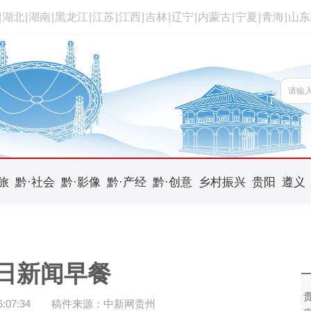
|
湖北
|
湖南
|
黑龙江
|
江苏
|
江西
|
吉林
|
辽宁
|
内蒙古
|
宁夏
|
青海
|
山东
旅
黔·社会
黔·影像
黔·产经
黔·创意
乡村振兴
贵阳
遵义
5日新闻早餐
07:34
稿件来源：中新网贵州