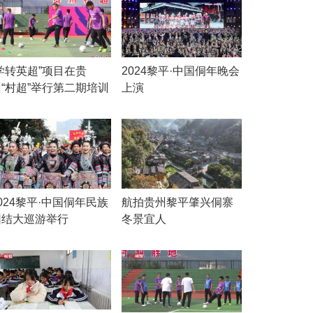
学转英超”项目在贵
2024黎平·中国侗年晚会
州“村超”举行第二期培训
上演
024黎平·中国侗年民族
航拍贵州黎平肇兴侗寨
团结大巡游举行
冬景宜人