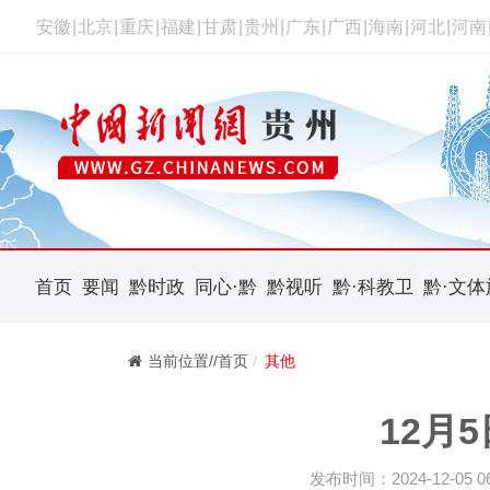
安徽
|
北京
|
重庆
|
福建
|
甘肃
|
贵州
|
广东
|
广西
|
海南
|
河北
|
河南
首页
要闻
黔时政
同心·黔
黔视听
黔·科教卫
黔·文体
当前位置//首页
其他
12月
发布时间：2024-12-05 06: