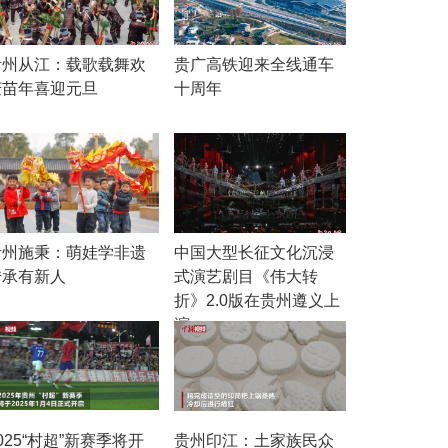
贵州从江：载歌载舞欢
贵广高铁迎来全线通车
庆苗年喜迎元旦
十周年
贵州施秉：萌娃学非遗
中国大型长征文化沉浸
传承有新人
式演艺剧目《伟大转
折》2.0版在贵州遵义上
演
025“村超”新赛季将开
贵州印江：土家族民众