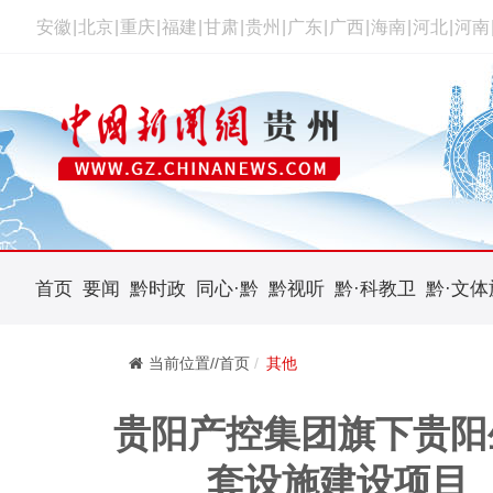
安徽
|
北京
|
重庆
|
福建
|
甘肃
|
贵州
|
广东
|
广西
|
海南
|
河北
|
河南
首页
要闻
黔时政
同心·黔
黔视听
黔·科教卫
黔·文体
当前位置//首页
其他
贵阳产控集团旗下贵阳
套设施建设项目