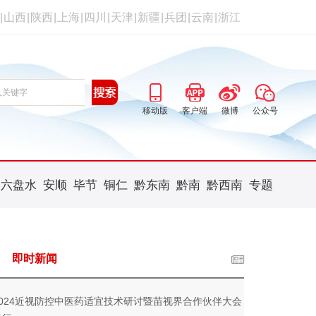
|
山西
|
陕西
|
上海
|
四川
|
天津
|
新疆
|
兵团
|
云南
|
浙江
移动版
客户端
微博
公众号
六盘水
安顺
毕节
铜仁
黔东南
黔南
黔西南
专题
即时新闻
2024近视防控中医药适宜技术研讨暨苗视界合作伙伴大会