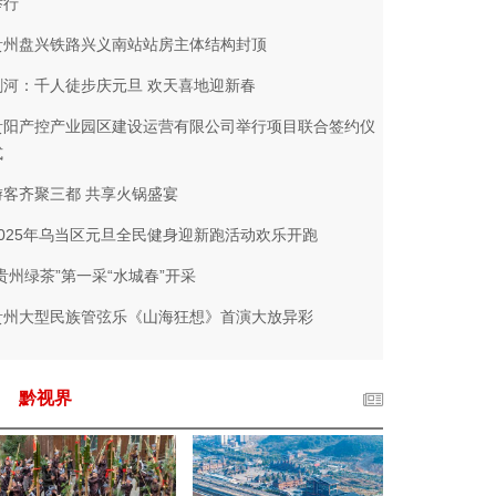
举行
贵州盘兴铁路兴义南站站房主体结构封顶
剑河：千人徒步庆元旦 欢天喜地迎新春
贵阳产控产业园区建设运营有限公司举行项目联合签约仪
式
游客齐聚三都 共享火锅盛宴
2025年乌当区元旦全民健身迎新跑活动欢乐开跑
“贵州绿茶”第一采“水城春”开采
贵州大型民族管弦乐《山海狂想》首演大放异彩
黔视界