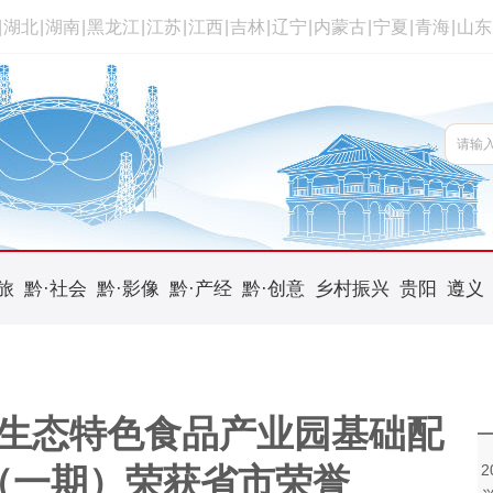
|
湖北
|
湖南
|
黑龙江
|
江苏
|
江西
|
吉林
|
辽宁
|
内蒙古
|
宁夏
|
青海
|
山东
旅
黔·社会
黔·影像
黔·产经
黔·创意
乡村振兴
贵阳
遵义
生态特色食品产业园基础配
（一期）荣获省市荣誉