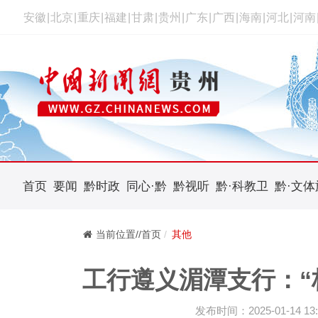
安徽
|
北京
|
重庆
|
福建
|
甘肃
|
贵州
|
广东
|
广西
|
海南
|
河北
|
河南
首页
要闻
黔时政
同心·黔
黔视听
黔·科教卫
黔·文体
当前位置//首页
其他
工行遵义湄潭支行：“柜
发布时间：2025-01-14 13: