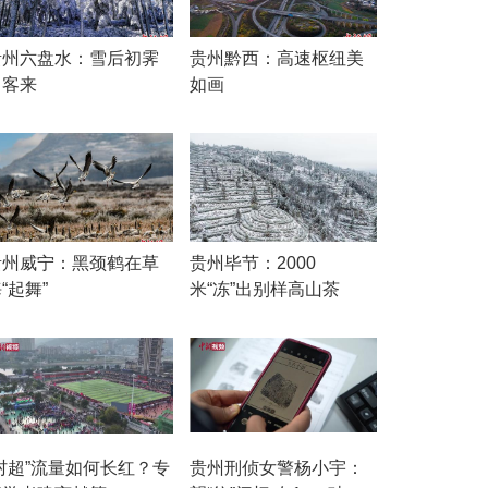
贵州六盘水：雪后初霁
贵州黔西：高速枢纽美
引客来
如画
贵州威宁：黑颈鹤在草
贵州毕节：2000
“起舞”
米“冻”出别样高山茶
“村超”流量如何长红？专
贵州刑侦女警杨小宇：