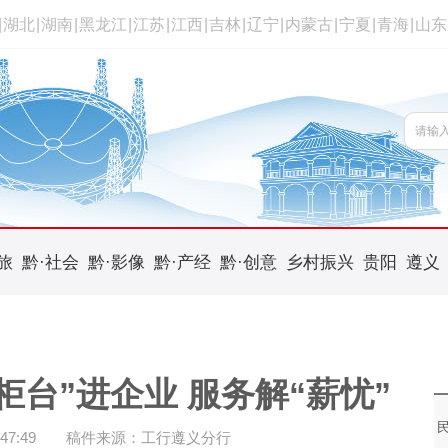
|
湖北
|
湖南
|
黑龙江
|
江苏
|
江西
|
吉林
|
辽宁
|
内蒙古
|
宁夏
|
青海
|
山东
旅
黔·社会
黔·影像
黔·产经
黔·创意
乡村振兴
贵阳
遵义
台”进企业 服务解“薪忧”
47:49
稿件来源：工行遵义分行