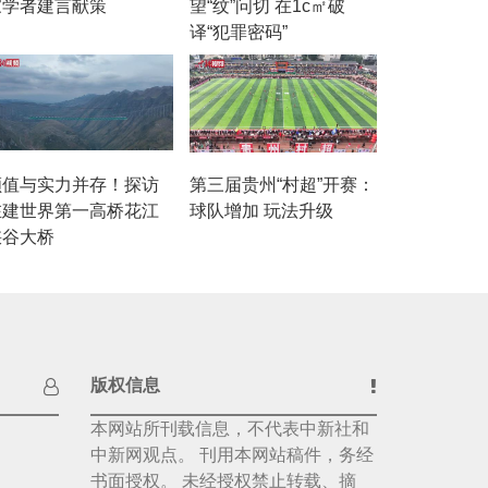
家学者建言献策
望“纹”问切 在1c㎡破
译“犯罪密码”
颜值与实力并存！探访
第三届贵州“村超”开赛：
在建世界第一高桥花江
球队增加 玩法升级
峡谷大桥
版权信息
本网站所刊载信息，不代表中新社和
中新网观点。 刊用本网站稿件，务经
书面授权。 未经授权禁止转载、摘