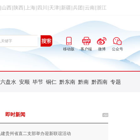
|
山西
|
陕西
|
上海
|
四川
|
天津
|
新疆
|
兵团
|
云南
|
浙江
移动版
客户端
微博
公众号
六盘水
安顺
毕节
铜仁
黔东南
黔南
黔西南
专题
即时新闻
民建贵州省直二支部举办迎新联谊活动