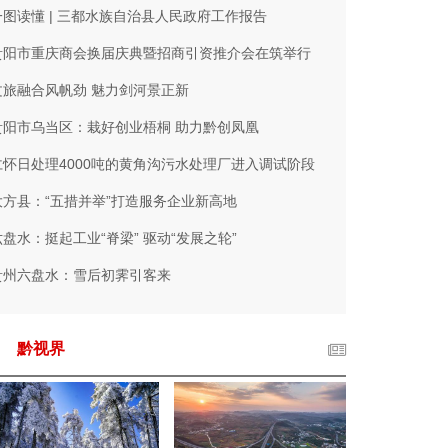
一图读懂 | 三都水族自治县人民政府工作报告
贵阳市重庆商会换届庆典暨招商引资推介会在筑举行
文旅融合风帆劲 魅力剑河景正新
贵阳市乌当区：栽好创业梧桐 助力黔创凤凰
仁怀日处理4000吨的黄角沟污水处理厂进入调试阶段
大方县：“五措并举”打造服务企业新高地
六盘水：挺起工业“脊梁” 驱动“发展之轮”
贵州六盘水：雪后初霁引客来
黔视界