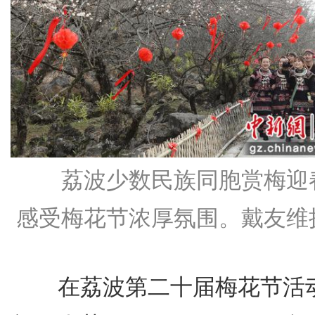
荔波少数民族同胞赏梅迎
感受梅花节浓厚氛围。戴友维
在荔波第二十届梅花节活