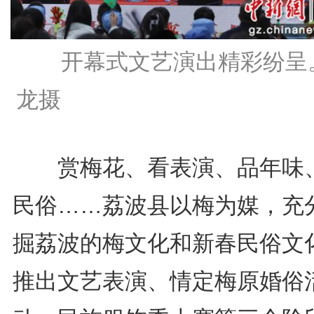
开幕式文艺演出精彩纷呈
龙摄
赏梅花、看表演、品年味
民俗……荔波县以梅为媒，充
掘荔波的梅文化和新春民俗文
推出文艺表演、情定梅原婚俗